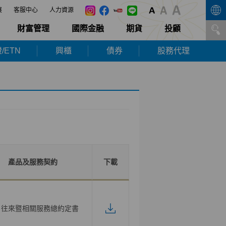
展
客服中心
人力資源
財富管理
國際金融
期貨
投顧
/ETN
興櫃
債券
股務代理
產品及服務契約
下載
戶往來暨相關服務總約定書