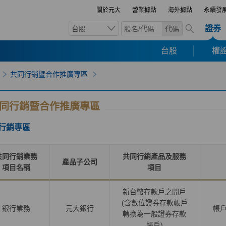
關於元大
營業據點
海外據點
永續發
證券
台股
代碼
台股
權證
共同行銷暨合作推廣專區
同行銷暨合作推廣專區
行銷專區
共同行銷業務
共同行銷產品及服務
產品子公司
項目名稱
項目
新台幣存款戶之開戶
(含數位證券存款帳戶
銀行業務
元大銀行
帳
轉換為一般證券存款
帳戶
)