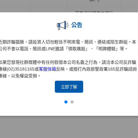
證券經紀業務之開戶
證券業務
元大
證券
(含海外複委託業務之
公告
開戶)
近期詐騙猖獗，請投資人切勿輕信不明來電、簡訊、連結或陌生群組。本
推廣專區
公司不會以電話、簡訊或LINE邀請「領取飆股」、「明牌體驗」等。
如果您發現社群媒體中有任何假借本公司名義之行為，請洽本公司反詐騙
合作推廣業務
合作推廣產品及服務
專線(02)35181165或
客服信箱
反映，或撥打內政部警政署165反詐騙諮詢
產品子公司
項目名稱
項目
專線，以免權益受損。
立即了解
合作推廣他業商品或
合
保經業務
元大保經
提供相關服務