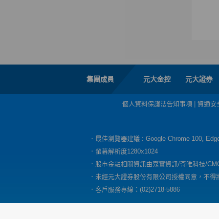
集團成員
元大金控
元大證券
個人資料保護法告知事項
|
資通安
．最佳瀏覽器建議 : Google Chrome 100, E
．螢幕解析度1280x1024
．股市金融相關資訊由嘉實資訊/奇唯科技/CM
．未經元大證券股份有限公司授權同意，不得
．客戶服務專線：(02)2718-5886