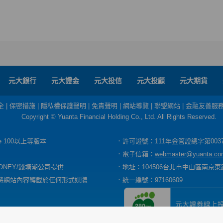
元大銀行
元大證金
元大投信
元大投顧
元大期貨
全
|
保密措施
|
隱私權保護聲明
|
免責聲明
|
網站導覽
|
聯盟網站
|
金融友善服
Copyright © Yuanta Financial Holding Co., Ltd. All Rights Reserved.
dge 100以上等版本
．許可證號：111年金管證總字第003
．電子信箱：
webmaster@yuanta.co
ONEY/錢塘潮公司提供
．地址：104506台北市中山區南京東路
將網站內容轉載於任何形式媒體
．統一編號：97160609