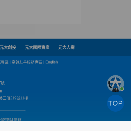
元大創投
元大國際資產
元大人壽
務專區
|
高齡友善服務專區
|
English
7號
m
三段219號11樓
TOP