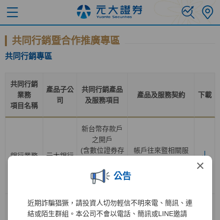
共同行銷暨合作推廣專區
共同行銷專區
共同行銷
產品子公
共同行銷產品
業務
產品及服務契約
下載
司
及服務項目
項目名稱
新台幣存款戶
之開戶
(含數位證券存
帳戶往來暨相關服
銀行業務
元大銀行
款帳戶轉換為
務總約定書
×
一般證券存款
公告
帳戶
)
近期詐騙猖獗，請投資人切勿輕信不明來電、簡訊、連
證券經紀業務
結或陌生群組。本公司不會以電話、簡訊或LINE邀請
之開戶