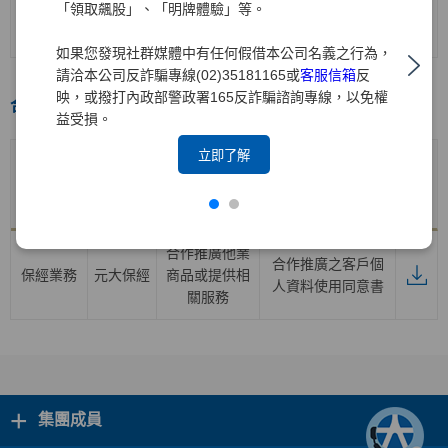
證券業務
元大
證券
開戶契約書
「領取飆股」、「明牌體驗」等。
(含海外複委託
業務之開戶)
如果您發現社群媒體中有任何假借本公司名義之行為，
請洽本公司反詐騙專線(02)35181165或
客服信箱
反
映，或撥打內政部警政署165反詐騙諮詢專線，以免權
合作推廣專區
益受損。
立即了解
合作推廣
產品子公
合作推廣產品
業務
產品及服務契約
下載
司
及服務項目
項目名稱
合作推廣他業
合作推廣之客戶個
保經業務
元大保經
商品或提供相
人資料使用同意書
關服務
+
集團成員