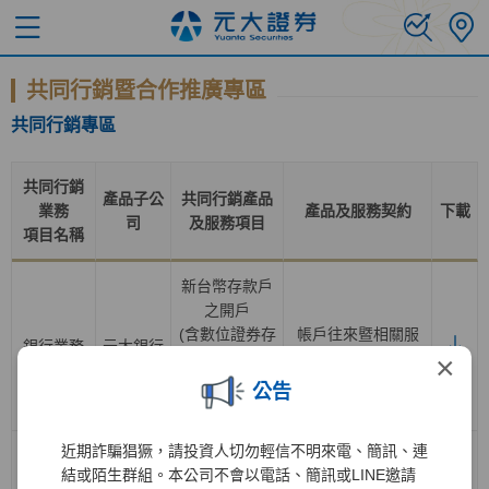
共同行銷暨合作推廣專區
共同行銷專區
共同行銷
產品子公
共同行銷產品
業務
產品及服務契約
下載
司
及服務項目
項目名稱
新台幣存款戶
之開戶
(含數位證券存
帳戶往來暨相關服
銀行業務
元大銀行
款帳戶轉換為
務總約定書
×
一般證券存款
公告
帳戶
)
近期詐騙猖獗，請投資人切勿輕信不明來電、簡訊、連
證券經紀業務
結或陌生群組。本公司不會以電話、簡訊或LINE邀請
之開戶