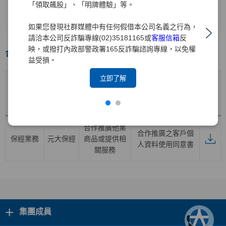
證券業務
元大
證券
開戶契約書
「領取飆股」、「明牌體驗」等。
(含海外複委託
業務之開戶)
如果您發現社群媒體中有任何假借本公司名義之行為，
請洽本公司反詐騙專線(02)35181165或
客服信箱
反
映，或撥打內政部警政署165反詐騙諮詢專線，以免權
合作推廣專區
益受損。
立即了解
合作推廣
產品子公
合作推廣產品
業務
產品及服務契約
下載
司
及服務項目
項目名稱
合作推廣他業
合作推廣之客戶個
保經業務
元大保經
商品或提供相
人資料使用同意書
關服務
+
集團成員