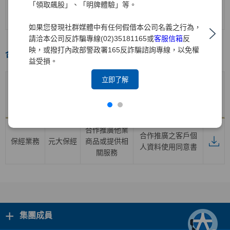
證券業務
元大
證券
開戶契約書
「領取飆股」、「明牌體驗」等。
(含海外複委託
業務之開戶)
如果您發現社群媒體中有任何假借本公司名義之行為，
請洽本公司反詐騙專線(02)35181165或
客服信箱
反
映，或撥打內政部警政署165反詐騙諮詢專線，以免權
合作推廣專區
益受損。
立即了解
合作推廣
產品子公
合作推廣產品
業務
產品及服務契約
下載
司
及服務項目
項目名稱
合作推廣他業
合作推廣之客戶個
保經業務
元大保經
商品或提供相
人資料使用同意書
關服務
+
集團成員