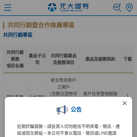
共同行銷暨合作推廣專區
共同行銷專區
共同行銷
產品子公
共同行銷產品
業務
產品及服務契約
下載
司
及服務項目
項目名稱
新台幣存款戶
之開戶
(含數位證券存
帳戶往來暨相關服
銀行業務
元大銀行
款帳戶轉換為
務總約定書
×
一般證券存款
公告
帳戶
)
近期詐騙猖獗，請投資人切勿輕信不明來電、簡訊、連
證券經紀業務
結或陌生群組。本公司不會以電話、簡訊或LINE邀請
之開戶