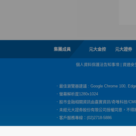
集團成員
元大金控
元大證券
個人資料保護法告知事項
|
資通安
．最佳瀏覽器建議 : Google Chrome 100, E
．螢幕解析度1280x1024
．股市金融相關資訊由嘉實資訊/奇唯科技/CM
．未經元大證券股份有限公司授權同意，不得
．客戶服務專線：(02)2718-5886