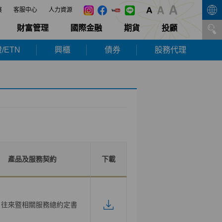
展
客服中心
人力資源
財富管理
國際金融
期貨
投顧
/ETN
興櫃
債券
股務代理
產品及服務契約
下載
戶往來暨相關服務總約定書