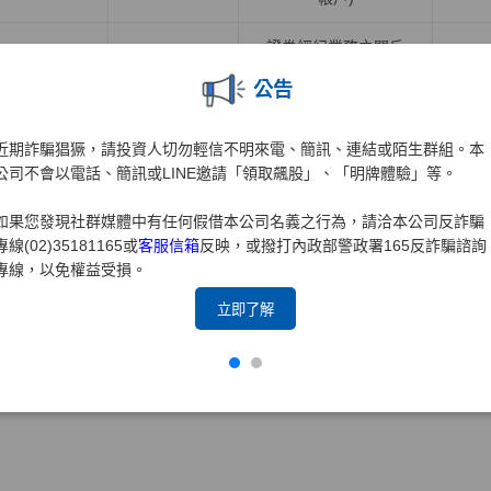
證券經紀業務之開戶
證券業務
元大
證券
(含海外複委託業務之
公告
開戶)
近期詐騙猖獗，請投資人切勿輕信不明來電、簡訊、連結或陌生群組。本
推廣專區
公司不會以電話、簡訊或LINE邀請「領取飆股」、「明牌體驗」等。
如果您發現社群媒體中有任何假借本公司名義之行為，請洽本公司反詐騙
合作推廣業務
合作推廣產品及服務
專線(02)35181165或
客服信箱
反映，或撥打內政部警政署165反詐騙諮詢
產品子公司
項目名稱
項目
專線，以免權益受損。
立即了解
合作推廣他業商品或
合
保經業務
元大保經
提供相關服務