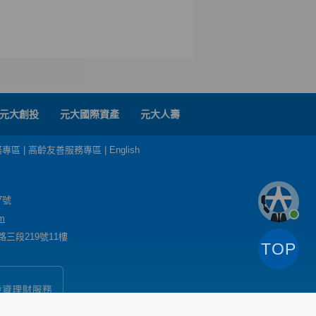
元大創投
元大國際資產
元大人壽
務專區
|
高齡友善服務專區
|
English
7號
m
三段219號11樓
TOP