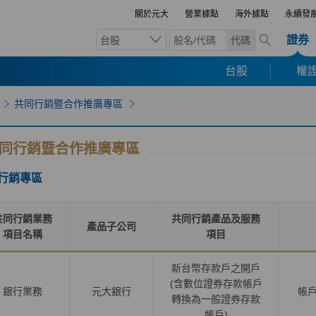
關於元大
營業據點
海外據點
永續發
證券
台股
代碼
台股
權證
共同行銷暨合作推廣專區
同行銷暨合作推廣專區
行銷專區
共同行銷業務
共同行銷產品及服務
產品子公司
項目名稱
項目
新台幣存款戶之開戶
(含數位證券存款帳戶
銀行業務
元大銀行
帳
轉換為一般證券存款
帳戶
)