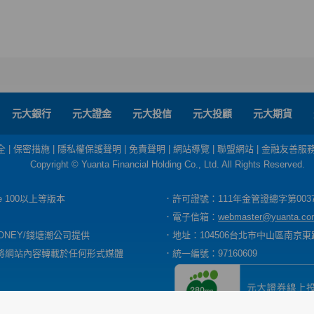
元大銀行
元大證金
元大投信
元大投顧
元大期貨
全
|
保密措施
|
隱私權保護聲明
|
免責聲明
|
網站導覽
|
聯盟網站
|
金融友善服
Copyright © Yuanta Financial Holding Co., Ltd. All Rights Reserved.
dge 100以上等版本
．許可證號：111年金管證總字第003
．電子信箱：
webmaster@yuanta.co
ONEY/錢塘潮公司提供
．地址：104506台北市中山區南京東路
將網站內容轉載於任何形式媒體
．統一編號：97160609