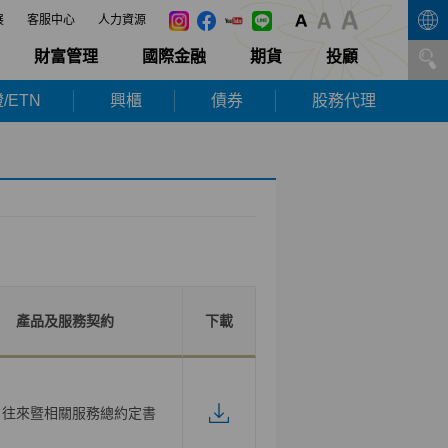
展
客服中心
人力資源
財富管理
國際金融
期貨
投顧
/ETN
興櫃
債券
股務代理
產品及服務契約
下載
戶往來暨相關服務總約定書