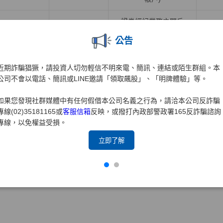
證券經紀業務之開戶
證券業務
元大
證券
(含海外複委託業務之
公告
開戶)
近期詐騙猖獗，請投資人切勿輕信不明來電、簡訊、連結或陌生群組。本
推廣專區
公司不會以電話、簡訊或LINE邀請「領取飆股」、「明牌體驗」等。
如果您發現社群媒體中有任何假借本公司名義之行為，請洽本公司反詐騙
合作推廣業務
合作推廣產品及服務
專線(02)35181165或
客服信箱
反映，或撥打內政部警政署165反詐騙諮詢
產品子公司
項目名稱
項目
專線，以免權益受損。
立即了解
合作推廣他業商品或
合
保經業務
元大保經
提供相關服務