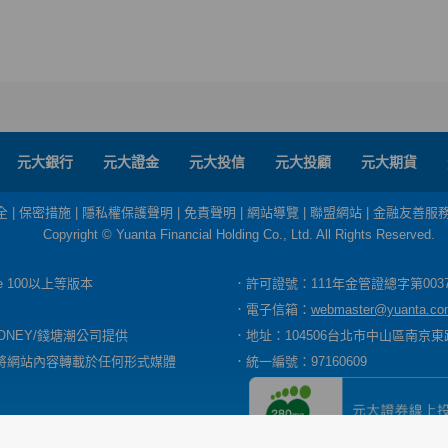
元大銀行
元大證金
元大投信
元大投顧
元大期貨
全
|
保密措施
|
隱私權保護聲明
|
免責聲明
|
網站導覽
|
聯盟網站
|
金融友善服
Copyright © Yuanta Financial Holding Co., Ltd. All Rights Reserved.
dge 100以上等版本
．許可證號：111年金管證總字第003
．電子信箱：
webmaster@yuanta.co
ONEY/錢塘潮公司提供
．地址：104506台北市中山區南京東路
將網站內容轉載於任何形式媒體
．統一編號：97160609