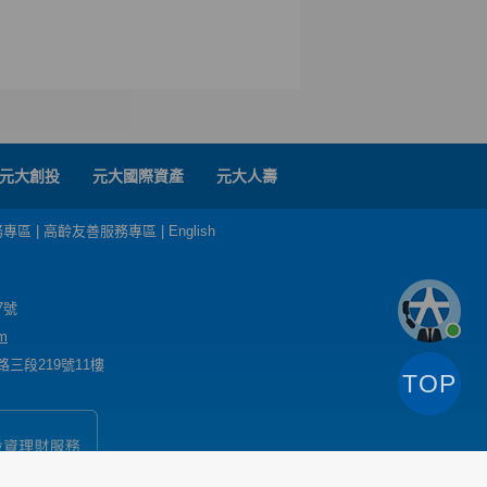
元大創投
元大國際資產
元大人壽
務專區
|
高齡友善服務專區
|
English
7號
m
三段219號11樓
TOP