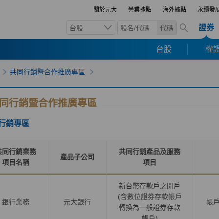
關於元大
營業據點
海外據點
永續發
證券
台股
代碼
台股
權證
共同行銷暨合作推廣專區
同行銷暨合作推廣專區
行銷專區
共同行銷業務
共同行銷產品及服務
產品子公司
項目名稱
項目
新台幣存款戶之開戶
(含數位證券存款帳戶
銀行業務
元大銀行
帳
轉換為一般證券存款
帳戶
)