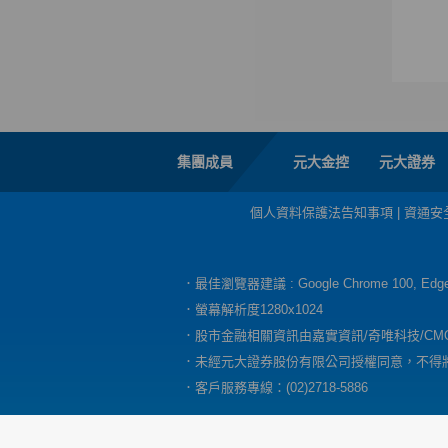
集團成員
元大金控
元大證券
個人資料保護法告知事項
|
資通安
．最佳瀏覽器建議 : Google Chrome 100, E
．螢幕解析度1280x1024
．股市金融相關資訊由嘉實資訊/奇唯科技/CM
．未經元大證券股份有限公司授權同意，不得
．客戶服務專線：(02)2718-5886