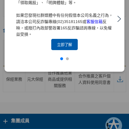
證券業務
元大
證券
開戶契約書
「領取飆股」、「明牌體驗」等。
(含海外複委託
業務之開戶)
如果您發現社群媒體中有任何假借本公司名義之行為，
請洽本公司反詐騙專線(02)35181165或
客服信箱
反
映，或撥打內政部警政署165反詐騙諮詢專線，以免權
合作推廣專區
益受損。
立即了解
合作推廣
產品子公
合作推廣產品
業務
產品及服務契約
下載
司
及服務項目
項目名稱
合作推廣他業
合作推廣之客戶個
保經業務
元大保經
商品或提供相
人資料使用同意書
關服務
+
集團成員