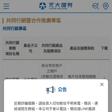
共同行銷暨合作推廣專區
共同行銷專區
共同行銷
產品子公
共同行銷產品
業務
產品及服務契約
下載
司
及服務項目
項目名稱
新台幣存款戶
之開戶
(含數位證券存
帳戶往來暨相關服
銀行業務
元大銀行
款帳戶轉換為
務總約定書
×
一般證券存款
公告
帳戶
)
近期詐騙猖獗，請投資人切勿輕信不明來電、簡訊、連
證券經紀業務
結或陌生群組。本公司不會以電話、簡訊或LINE邀請
之開戶