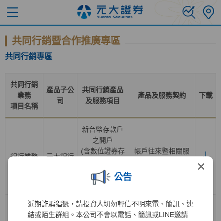
共同行銷暨合作推廣專區
共同行銷專區
共同行銷
產品子公
共同行銷產品
業務
產品及服務契約
下載
司
及服務項目
項目名稱
新台幣存款戶
之開戶
(含數位證券存
帳戶往來暨相關服
銀行業務
元大銀行
款帳戶轉換為
務總約定書
×
一般證券存款
公告
帳戶
)
近期詐騙猖獗，請投資人切勿輕信不明來電、簡訊、連
證券經紀業務
結或陌生群組。本公司不會以電話、簡訊或LINE邀請
之開戶