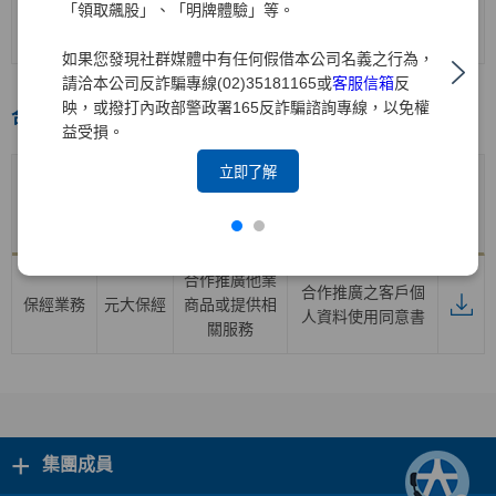
證券業務
元大
證券
開戶契約書
「領取飆股」、「明牌體驗」等。
(含海外複委託
業務之開戶)
如果您發現社群媒體中有任何假借本公司名義之行為，
請洽本公司反詐騙專線(02)35181165或
客服信箱
反
映，或撥打內政部警政署165反詐騙諮詢專線，以免權
合作推廣專區
益受損。
立即了解
合作推廣
產品子公
合作推廣產品
業務
產品及服務契約
下載
司
及服務項目
項目名稱
合作推廣他業
合作推廣之客戶個
保經業務
元大保經
商品或提供相
人資料使用同意書
關服務
+
集團成員