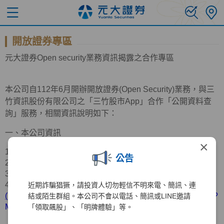
開放證券專區
元大證券
Open
security業務資訊揭露之合作專區
本公司自
112
年
6
月開辦開放證券
(Open Security)
業務，與三
竹資訊股份有限公司之「三竹股市
App
」合作「公開資料查
詢」服務，相關資訊說明如下：
一、本公司資訊
×
1.公司名稱：元大證券股份有限公司
公告
2.公司地址：台北市中山區南京東路三段
219
號
11
樓
3.服務電話：
(02)2718-5886
4.營業據點：請參考官網資訊
近期詐騙猖獗，請投資人切勿輕信不明來電、簡訊、連
(
https://www.yuanta.com.tw/eyuanta/Securities/YuantaMap/?
結或陌生群組。本公司不會以電話、簡訊或LINE邀請
MainId=00415&C1=2018040209063191&C2=&Level=1
)
「領取飆股」、「明牌體驗」等。