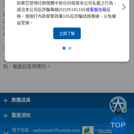
二、合作業者資訊
如果您發現社群媒體中有任何假借本公司名義之行為，
請洽本公司反詐騙專線(02)35181165或
客服信箱
反
1.公司名稱：三竹資訊股份有限公司
映，或撥打內政部警政署165反詐騙諮詢專線，以免權
2.公司地址：台北市中山區新生北路二段
39
號
11
樓
益受損。
3.服務電話：
(02)2563-9999
立即了解
4.官方網站：
https://www.mitake.com.tw/
三、合作範圍
於「三竹股市
APP
」中可檢視本公司台股定期定額投資標
的、複委託投資標的。
+
集團成員
+
重要須知
TOP
電子信箱：
webmaster@yuanta.com