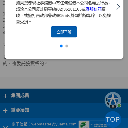
二、合作業者資訊
如果您發現社群媒體中有任何假借本公司名義之行為，
請洽本公司反詐騙專線(02)35181165或
客服信箱
反
1.公司名稱：三竹資訊股份有限公司
映，或撥打內政部警政署165反詐騙諮詢專線，以免權
2.公司地址：台北市中山區新生北路二段
39
號
11
樓
益受損。
3.服務電話：
(02)2563-9999
立即了解
4.官方網站：
https://www.mitake.com.tw/
三、合作範圍
於「三竹股市
APP
」中可檢視本公司台股定期定額投資標
的、複委託投資標的。
+
集團成員
+
重要須知
TOP
電子信箱：
webmaster@yuanta.com