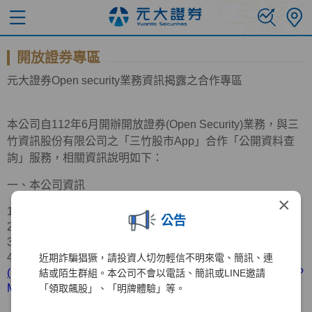
開放證券專區
元大證券
Open
security業務資訊揭露之合作專區
本公司自
112
年
6
月開辦開放證券
(Open Security)
業務，與三
竹資訊股份有限公司之「三竹股市
App
」合作「公開資料查
詢」服務，相關資訊說明如下：
一、本公司資訊
×
1.公司名稱：元大證券股份有限公司
公告
2.公司地址：台北市中山區南京東路三段
219
號
11
樓
3.服務電話：
(02)2718-5886
4.營業據點：請參考官網資訊
近期詐騙猖獗，請投資人切勿輕信不明來電、簡訊、連
(
https://www.yuanta.com.tw/eyuanta/Securities/YuantaMap/?
結或陌生群組。本公司不會以電話、簡訊或LINE邀請
MainId=00415&C1=2018040209063191&C2=&Level=1
)
「領取飆股」、「明牌體驗」等。