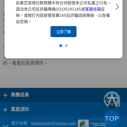
二、合作業者資訊
如果您發現社群媒體中有任何假借本公司名義之行為，
請洽本公司反詐騙專線(02)35181165或
客服信箱
反
1.公司名稱：三竹資訊股份有限公司
映，或撥打內政部警政署165反詐騙諮詢專線，以免權
2.公司地址：台北市中山區新生北路二段
39
號
11
樓
益受損。
3.服務電話：
(02)2563-9999
立即了解
4.官方網站：
https://www.mitake.com.tw/
三、合作範圍
於「三竹股市
APP
」中可檢視本公司台股定期定額投資標
的、複委託投資標的。
+
集團成員
+
重要須知
TOP
電子信箱：
webmaster@yuanta.com