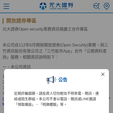
開放證券專區
元大證券
Open
security業務資訊揭露之合作專區
本公司自
112
年
6
月開辦開放證券
(Open Security)
業務，與三
竹資訊股份有限公司之「三竹股市
App
」合作「公開資料查
詢」服務，相關資訊說明如下：
一、本公司資訊
×
1.公司名稱：元大證券股份有限公司
公告
2.公司地址：台北市中山區南京東路三段
219
號
11
樓
3.服務電話：
(02)2718-5886
4.營業據點：請參考官網資訊
近期詐騙猖獗，請投資人切勿輕信不明來電、簡訊、連
(
https://www.yuanta.com.tw/eyuanta/Securities/YuantaMap/?
結或陌生群組。本公司不會以電話、簡訊或LINE邀請
MainId=00415&C1=2018040209063191&C2=&Level=1
)
「領取飆股」、「明牌體驗」等。