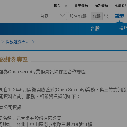
關於元大
營業據點
海外據點
永續發
證券
台股
代碼
台股
權證
開放證券專區
放證券專區
證券
Open
security業務資訊揭露之合作專區
司自
112
年
6
月開辦開放證券
(Open Security)
業務，與三竹資訊股
開資料查詢」服務，相關資訊說明如下：
本公司資訊
公司名稱：元大證券股份有限公司
公司地址：台北市中山區南京東路三段
219
號
11
樓