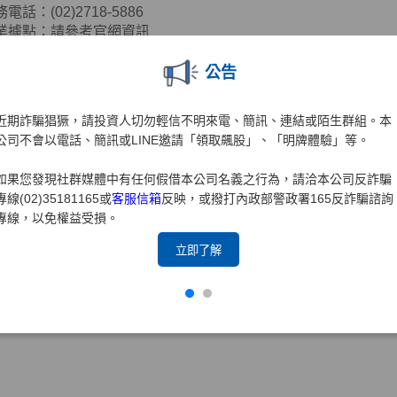
服務電話：
(02)2718-5886
營業據點：請參考官網資訊
s://www.yuanta.com.tw/eyuanta/Securities/YuantaMap/?
Id=00415&C1=2018040209063191&C2=&Level=1
)
公告
合作業者資訊
近期詐騙猖獗，請投資人切勿輕信不明來電、簡訊、連結或陌生群組。本
公司不會以電話、簡訊或LINE邀請「領取飆股」、「明牌體驗」等。
公司名稱：三竹資訊股份有限公司
公司地址：台北市中山區新生北路二段
39
號
11
樓
如果您發現社群媒體中有任何假借本公司名義之行為，請洽本公司反詐騙
服務電話：
(02)2563-9999
專線(02)35181165或
客服信箱
反映，或撥打內政部警政署165反詐騙諮詢
官方網站：
https://www.mitake.com.tw/
專線，以免權益受損。
合作範圍
立即了解
三竹股市
APP
」中可檢視本公司台股定期定額投資標的、複委