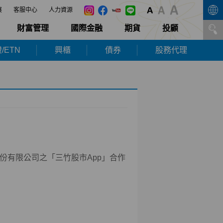
展
客服中心
人力資源
財富管理
國際金融
期貨
投顧
/ETN
興櫃
債券
股務代理
份有限公司之「三竹股市
App
」合作