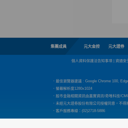
集團成員
元大金控
元大證券
個人資料保護法告知事項
|
資通安
．最佳瀏覽器建議 : Google Chrome 100, E
．螢幕解析度1280x1024
．股市金融相關資訊由嘉實資訊/奇唯科技/CM
．未經元大證券股份有限公司授權同意，不得
．客戶服務專線：(02)2718-5886