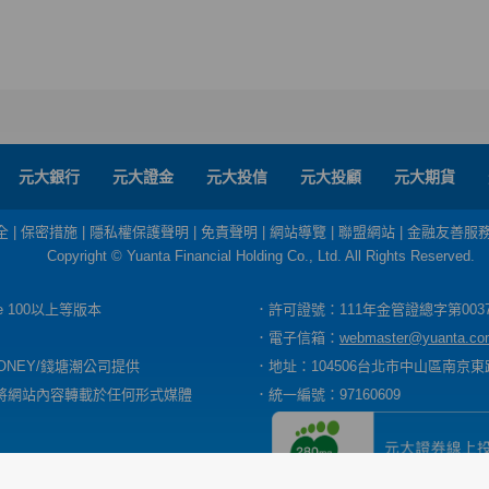
元大銀行
元大證金
元大投信
元大投顧
元大期貨
全
|
保密措施
|
隱私權保護聲明
|
免責聲明
|
網站導覽
|
聯盟網站
|
金融友善服
Copyright © Yuanta Financial Holding Co., Ltd. All Rights Reserved.
dge 100以上等版本
．許可證號：111年金管證總字第003
．電子信箱：
webmaster@yuanta.co
ONEY/錢塘潮公司提供
．地址：104506台北市中山區南京東路
將網站內容轉載於任何形式媒體
．統一編號：97160609