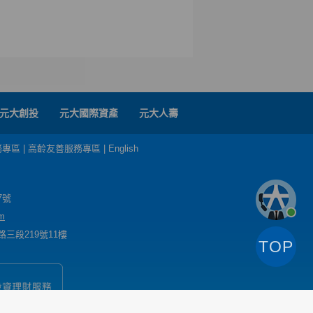
元大創投
元大國際資產
元大人壽
務專區
|
高齡友善服務專區
|
English
7號
m
三段219號11樓
TOP