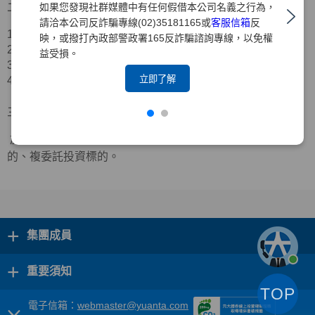
二、合作業者資訊
如果您發現社群媒體中有任何假借本公司名義之行為，
請洽本公司反詐騙專線(02)35181165或
客服信箱
反
1.公司名稱：三竹資訊股份有限公司
映，或撥打內政部警政署165反詐騙諮詢專線，以免權
2.公司地址：台北市中山區新生北路二段
39
號
11
樓
益受損。
3.服務電話：
(02)2563-9999
立即了解
4.官方網站：
https://www.mitake.com.tw/
三、合作範圍
於「三竹股市
APP
」中可檢視本公司台股定期定額投資標
的、複委託投資標的。
+
集團成員
+
重要須知
TOP
電子信箱：
webmaster@yuanta.com