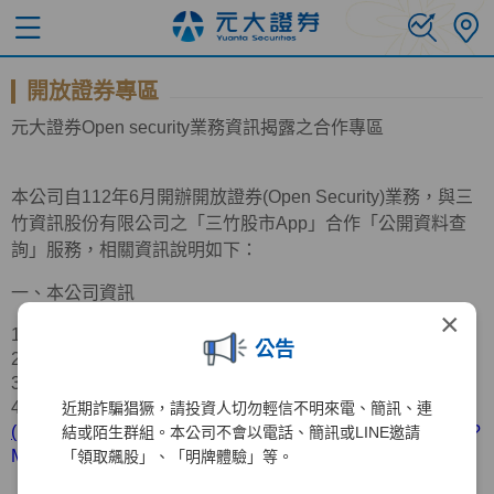
開放證券專區
元大證券
Open
security業務資訊揭露之合作專區
本公司自
112
年
6
月開辦開放證券
(Open Security)
業務，與三
竹資訊股份有限公司之「三竹股市
App
」合作「公開資料查
詢」服務，相關資訊說明如下：
一、本公司資訊
×
1.公司名稱：元大證券股份有限公司
公告
2.公司地址：台北市中山區南京東路三段
219
號
11
樓
3.服務電話：
(02)2718-5886
4.營業據點：請參考官網資訊
近期詐騙猖獗，請投資人切勿輕信不明來電、簡訊、連
(
https://www.yuanta.com.tw/eyuanta/Securities/YuantaMap/?
結或陌生群組。本公司不會以電話、簡訊或LINE邀請
MainId=00415&C1=2018040209063191&C2=&Level=1
)
「領取飆股」、「明牌體驗」等。