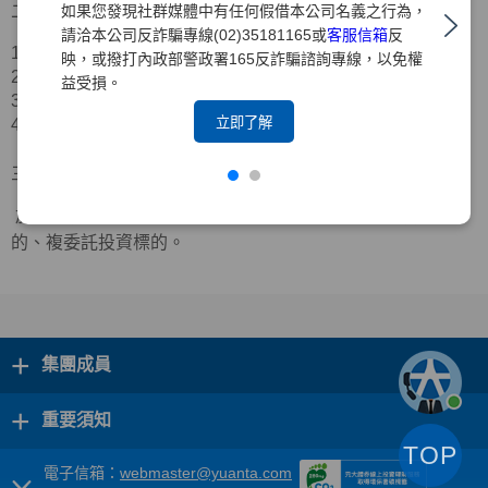
二、合作業者資訊
如果您發現社群媒體中有任何假借本公司名義之行為，
請洽本公司反詐騙專線(02)35181165或
客服信箱
反
1.公司名稱：三竹資訊股份有限公司
映，或撥打內政部警政署165反詐騙諮詢專線，以免權
2.公司地址：台北市中山區新生北路二段
39
號
11
樓
益受損。
3.服務電話：
(02)2563-9999
立即了解
4.官方網站：
https://www.mitake.com.tw/
三、合作範圍
於「三竹股市
APP
」中可檢視本公司台股定期定額投資標
的、複委託投資標的。
+
集團成員
+
重要須知
TOP
電子信箱：
webmaster@yuanta.com