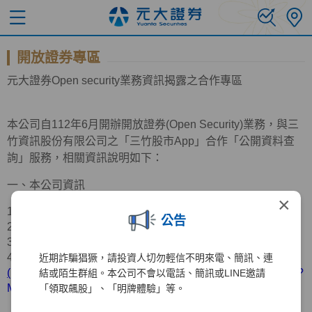
開放證券專區
元大證券
Open
security業務資訊揭露之合作專區
本公司自
112
年
6
月開辦開放證券
(Open Security)
業務，與三
竹資訊股份有限公司之「三竹股市
App
」合作「公開資料查
詢」服務，相關資訊說明如下：
一、本公司資訊
×
1.公司名稱：元大證券股份有限公司
公告
2.公司地址：台北市中山區南京東路三段
219
號
11
樓
3.服務電話：
(02)2718-5886
4.營業據點：請參考官網資訊
近期詐騙猖獗，請投資人切勿輕信不明來電、簡訊、連
(
https://www.yuanta.com.tw/eyuanta/Securities/YuantaMap/?
結或陌生群組。本公司不會以電話、簡訊或LINE邀請
MainId=00415&C1=2018040209063191&C2=&Level=1
)
「領取飆股」、「明牌體驗」等。