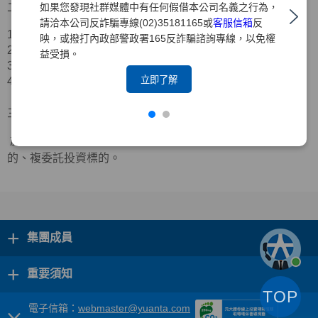
二、合作業者資訊
如果您發現社群媒體中有任何假借本公司名義之行為，
請洽本公司反詐騙專線(02)35181165或
客服信箱
反
1.公司名稱：三竹資訊股份有限公司
映，或撥打內政部警政署165反詐騙諮詢專線，以免權
2.公司地址：台北市中山區新生北路二段
39
號
11
樓
益受損。
3.服務電話：
(02)2563-9999
立即了解
4.官方網站：
https://www.mitake.com.tw/
三、合作範圍
於「三竹股市
APP
」中可檢視本公司台股定期定額投資標
的、複委託投資標的。
+
集團成員
+
重要須知
TOP
電子信箱：
webmaster@yuanta.com