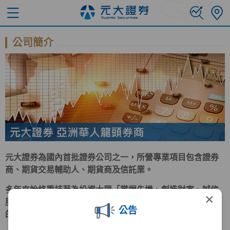
公司簡介
元大證券為國內首批證券公司之一，所營專業項目包含證券
商、期貨交易輔助人、期貨商及信託業。
多年來始終秉持著為投資大眾「掌握先機、創造財富、誠信
×
服務、保障權益」的經營理念努力。在求新求變、群策群力
公告
的企業文化驅策下，早已成為台灣證券業的翹楚。