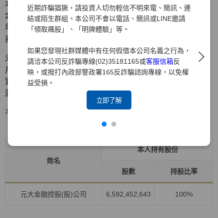
本著「深耕台灣、放眼國際、在地生活、全球投資」的理
近期詐騙猖獗，請投資人切勿輕信不明來電、簡訊、連
念，元大證券多年來持續深耕海外市場，累積強大實力。近
結或陌生群組。本公司不會以電話、簡訊或LINE邀請
年來更積極拓展兩岸三地業務，以期成為大中華區指標性券
「領取飆股」、「明牌體驗」等。
商。
如果您發現社群媒體中有任何假借本公司名義之行為，
元大證券為元大金控旗下之子公司，爾後仍將持續以落實客
請洽本公司反詐騙專線(02)35181165或
客服信箱
反
戶權益為職志，穩健經營、銳意革新、致力風險管理，為投
映，或撥打內政部警政署165反詐騙諮詢專線，以免權
資大眾提供最完善、最周全之服務，並為客戶帶來更大的利
益受損。
潤及保障 。
立即了解
本人持有股份
持股比例占前十名之股東資料
資料時間:115年4月30日
本人持有股份
姓名
股數
持股比率
元大金融控股(股)公司
6,592,452,643
100%