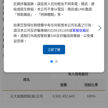
本著「深耕台灣、放眼國際、在地生活、全球投資」的理
近期詐騙猖獗，請投資人切勿輕信不明來電、簡訊、連
念，元大證券多年來持續深耕海外市場，累積強大實力。近
結或陌生群組。本公司不會以電話、簡訊或LINE邀請
年來更積極拓展兩岸三地業務，以期成為大中華區指標性券
「領取飆股」、「明牌體驗」等。
商。
如果您發現社群媒體中有任何假借本公司名義之行為，
元大證券為元大金控旗下之子公司，爾後仍將持續以落實客
請洽本公司反詐騙專線(02)35181165或
客服信箱
反
戶權益為職志，穩健經營、銳意革新、致力風險管理，為投
映，或撥打內政部警政署165反詐騙諮詢專線，以免權
資大眾提供最完善、最周全之服務，並為客戶帶來更大的利
益受損。
潤及保障 。
立即了解
本人持有股份
持股比例占前十名之股東資料
資料時間:115年4月30日
本人持有股份
姓名
股數
持股比率
元大金融控股(股)公司
6,592,452,643
100%