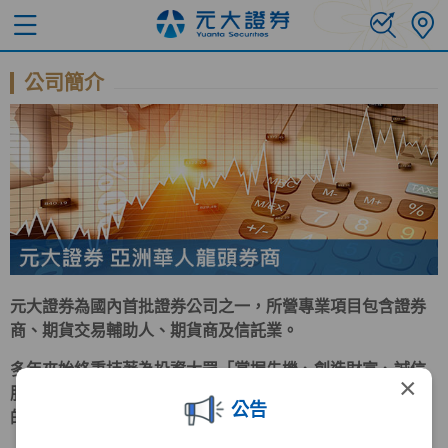
公司簡介
元大證券為國內首批證券公司之一，所營專業項目包含證券
商、期貨交易輔助人、期貨商及信託業。
多年來始終秉持著為投資大眾「掌握先機、創造財富、誠信
×
服務、保障權益」的經營理念努力。在求新求變、群策群力
公告
的企業文化驅策下，早已成為台灣證券業的翹楚。