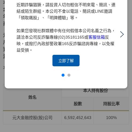
本著「深耕台灣、放眼國際、在地生活、全球投資」的理
近期詐騙猖獗，請投資人切勿輕信不明來電、簡訊、連
念，元大證券多年來持續深耕海外市場，累積強大實力。近
結或陌生群組。本公司不會以電話、簡訊或LINE邀請
年來更積極拓展兩岸三地業務，以期成為大中華區指標性券
「領取飆股」、「明牌體驗」等。
商。
如果您發現社群媒體中有任何假借本公司名義之行為，
元大證券為元大金控旗下之子公司，爾後仍將持續以落實客
請洽本公司反詐騙專線(02)35181165或
客服信箱
反
戶權益為職志，穩健經營、銳意革新、致力風險管理，為投
映，或撥打內政部警政署165反詐騙諮詢專線，以免權
資大眾提供最完善、最周全之服務，並為客戶帶來更大的利
益受損。
潤及保障 。
立即了解
本人持有股份
持股比例占前十名之股東資料
資料時間:115年4月30日
本人持有股份
姓名
股數
持股比率
元大金融控股(股)公司
6,592,452,643
100%