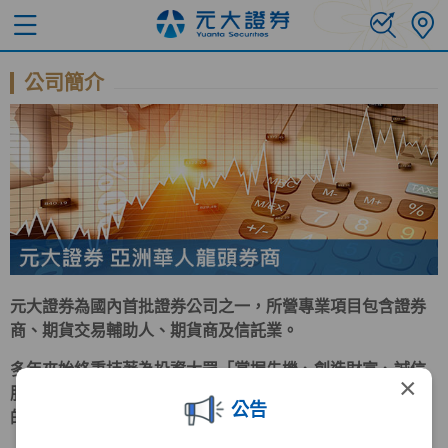
公司簡介
元大證券為國內首批證券公司之一，所營專業項目包含證券
商、期貨交易輔助人、期貨商及信託業。
多年來始終秉持著為投資大眾「掌握先機、創造財富、誠信
×
服務、保障權益」的經營理念努力。在求新求變、群策群力
公告
的企業文化驅策下，早已成為台灣證券業的翹楚。