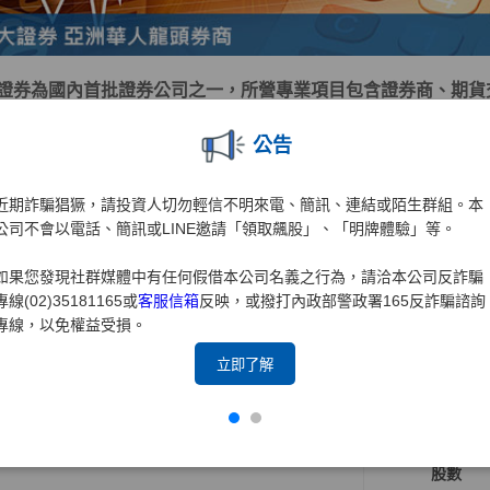
證券為國內首批證券公司之一，所營專業項目包含證券商、期貨
來始終秉持著為投資大眾「掌握先機、創造財富、誠信服務、保
公告
群策群力的企業文化驅策下，早已成為台灣證券業的翹楚。
「深耕台灣、放眼國際、在地生活、全球投資」的理念，元大證
近期詐騙猖獗，請投資人切勿輕信不明來電、簡訊、連結或陌生群組。本
力。近年來更積極拓展兩岸三地業務，以期成為大中華區指標性
公司不會以電話、簡訊或LINE邀請「領取飆股」、「明牌體驗」等。
證券為元大金控旗下之子公司，爾後仍將持續以落實客戶權益為
如果您發現社群媒體中有任何假借本公司名義之行為，請洽本公司反詐騙
理，為投資大眾提供最完善、最周全之服務，並為客戶帶來更大
專線(02)35181165或
客服信箱
反映，或撥打內政部警政署165反詐騙諮詢
專線，以免權益受損。
持有股份
持股比例占前十名之股東資料
立即了解
資料時間:115年4月30日
姓名
股數