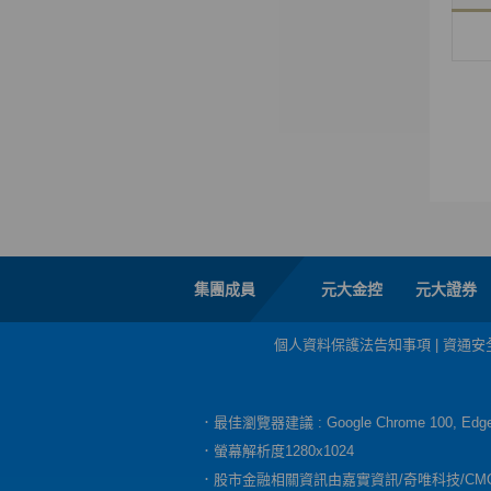
集團成員
元大金控
元大證券
個人資料保護法告知事項
|
資通安
．最佳瀏覽器建議 : Google Chrome 100, E
．螢幕解析度1280x1024
．股市金融相關資訊由嘉實資訊/奇唯科技/CM