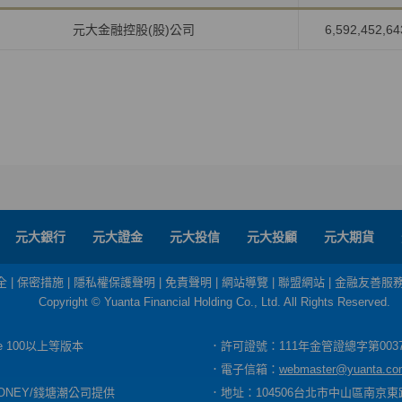
元大金融控股(股)公司
6,592,452,64
元大銀行
元大證金
元大投信
元大投顧
元大期貨
全
|
保密措施
|
隱私權保護聲明
|
免責聲明
|
網站導覽
|
聯盟網站
|
金融友善服
Copyright © Yuanta Financial Holding Co., Ltd. All Rights Reserved.
dge 100以上等版本
．許可證號：111年金管證總字第003
．電子信箱：
webmaster@yuanta.co
ONEY/錢塘潮公司提供
．地址：104506台北市中山區南京東路