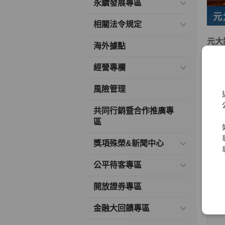
永續發展專區
相關法令規定
元大
海外據點
多年
經營專欄
變、
風險管理
本著
大實
共同行銷暨合作推廣專
區
元大
險管
獎項殊榮&新聞中心
本人
公平待客專區
開放證券專區
金融大回饋專區