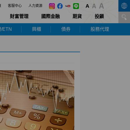
展
客服中心
人力資源
財富管理
國際金融
期貨
投顧
/ETN
興櫃
債券
股務代理