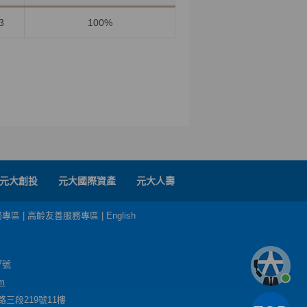
3
100%
元大創投
元大國際資產
元大人壽
務專區
|
高齡友善服務專區
|
English
7號
m
三段219號11樓