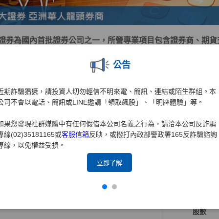
證券為國內首批證券公司之一，所營專業項目包含證券商、期貨
來始終秉持著為投資大眾「掌握先機、創造財富、誠信服務、保
公告
群策群力的企業文化驅策下，早已成為台灣證券業的翹楚。
「深耕台灣、放眼國際、在地生活、全球投資」的理念，元大證
近期詐騙猖獗，請投資人切勿輕信不明來電、簡訊、連結或陌生群組。本
力。近年來更積極拓展兩岸三地業務，以期成為大中華區指標性
公司不會以電話、簡訊或LINE邀請「領取飆股」、「明牌體驗」等。
證券為元大金控旗下之子公司，爾後仍將持續以落實客戶權益為
如果您發現社群媒體中有任何假借本公司名義之行為，請洽本公司反詐騙
理，為投資大眾提供最完善、最周全之服務，並為客戶帶來更大
專線(02)35181165或
客服信箱
反映，或撥打內政部警政署165反詐騙諮詢
專線，以免權益受損。
持有股份
持股比例占前十名之股東資料
立即了解
資料時間:115年4月30日
姓名
股數