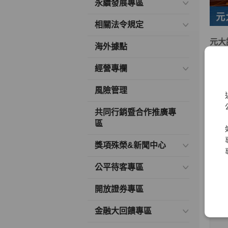
永續發展專區
相關法令規定
元大
海外據點
多年
經營專欄
變、
風險管理
本著
大實
共同行銷暨合作推廣專
區
元大
險管
獎項殊榮&新聞中心
本人
公平待客專區
開放證券專區
金融大回饋專區