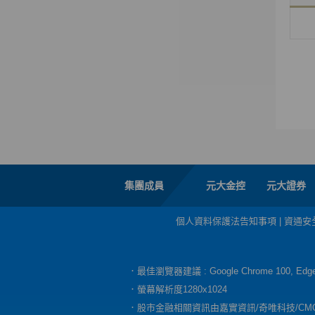
集團成員
元大金控
元大證券
個人資料保護法告知事項
|
資通安
．最佳瀏覽器建議 : Google Chrome 100, E
．螢幕解析度1280x1024
．股市金融相關資訊由嘉實資訊/奇唯科技/CM