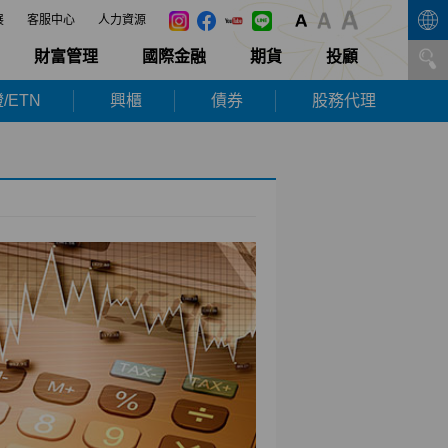
展
客服中心
人力資源
財富管理
國際金融
期貨
投顧
/ETN
興櫃
債券
股務代理