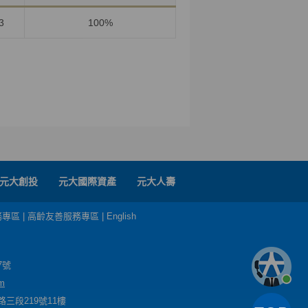
3
100%
元大創投
元大國際資產
元大人壽
務專區
|
高齡友善服務專區
|
English
7號
m
三段219號11樓