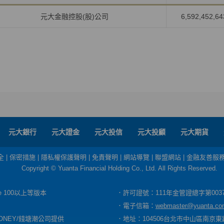
元大金融控股(股)公司
6,592,452,64
元大銀行
元大證金
元大投信
元大投顧
元大期貨
全
|
保密措施
|
隱私權保護聲明
|
免責聲明
|
網站導覽
|
聯盟網站
|
金融友善服
Copyright © Yuanta Financial Holding Co., Ltd. All Rights Reserved.
dge 100以上等版本
．許可證號：111年金管證總字第003
．電子信箱：
webmaster@yuanta.co
ONEY/錢塘潮公司提供
．地址：104506台北市中山區南京東路