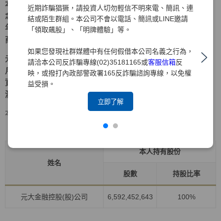
本著「深耕台灣、放眼國際、在地生活、全球投資」的理
近期詐騙猖獗，請投資人切勿輕信不明來電、簡訊、連
念，元大證券多年來持續深耕海外市場，累積強大實力。近
結或陌生群組。本公司不會以電話、簡訊或LINE邀請
年來更積極拓展兩岸三地業務，以期成為大中華區指標性券
「領取飆股」、「明牌體驗」等。
商。
如果您發現社群媒體中有任何假借本公司名義之行為，
元大證券為元大金控旗下之子公司，爾後仍將持續以落實客
請洽本公司反詐騙專線(02)35181165或
客服信箱
反
戶權益為職志，穩健經營、銳意革新、致力風險管理，為投
映，或撥打內政部警政署165反詐騙諮詢專線，以免權
資大眾提供最完善、最周全之服務，並為客戶帶來更大的利
益受損。
潤及保障 。
立即了解
本人持有股份
持股比例占前十名之股東資料
資料時間:115年4月30日
本人持有股份
姓名
股數
持股比率
元大金融控股(股)公司
6,592,452,643
100%