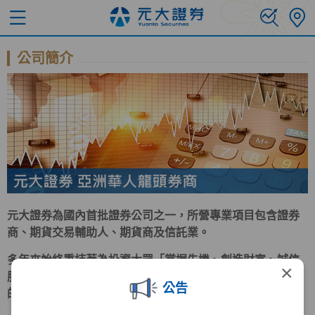
公司簡介
元大證券為國內首批證券公司之一，所營專業項目包含證券
商、期貨交易輔助人、期貨商及信託業。
多年來始終秉持著為投資大眾「掌握先機、創造財富、誠信
×
服務、保障權益」的經營理念努力。在求新求變、群策群力
公告
的企業文化驅策下，早已成為台灣證券業的翹楚。