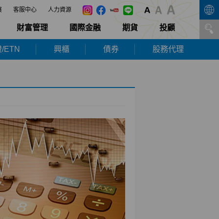
展
客服中心
人力資源
財富管理
國際金融
期貨
投顧
/ETN
興櫃
債券
股務代理