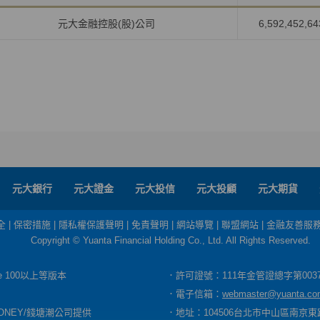
元大金融控股(股)公司
6,592,452,64
元大銀行
元大證金
元大投信
元大投顧
元大期貨
全
|
保密措施
|
隱私權保護聲明
|
免責聲明
|
網站導覽
|
聯盟網站
|
金融友善服
Copyright © Yuanta Financial Holding Co., Ltd. All Rights Reserved.
dge 100以上等版本
．許可證號：111年金管證總字第003
．電子信箱：
webmaster@yuanta.co
ONEY/錢塘潮公司提供
．地址：104506台北市中山區南京東路