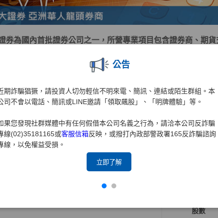
證券為國內首批證券公司之一，所營專業項目包含證券商、期貨
來始終秉持著為投資大眾「掌握先機、創造財富、誠信服務、保
公告
群策群力的企業文化驅策下，早已成為台灣證券業的翹楚。
「深耕台灣、放眼國際、在地生活、全球投資」的理念，元大證
近期詐騙猖獗，請投資人切勿輕信不明來電、簡訊、連結或陌生群組。本
力。近年來更積極拓展兩岸三地業務，以期成為大中華區指標性
公司不會以電話、簡訊或LINE邀請「領取飆股」、「明牌體驗」等。
證券為元大金控旗下之子公司，爾後仍將持續以落實客戶權益為
如果您發現社群媒體中有任何假借本公司名義之行為，請洽本公司反詐騙
理，為投資大眾提供最完善、最周全之服務，並為客戶帶來更大
專線(02)35181165或
客服信箱
反映，或撥打內政部警政署165反詐騙諮詢
專線，以免權益受損。
持有股份
持股比例占前十名之股東資料
立即了解
資料時間:115年4月30日
姓名
股數