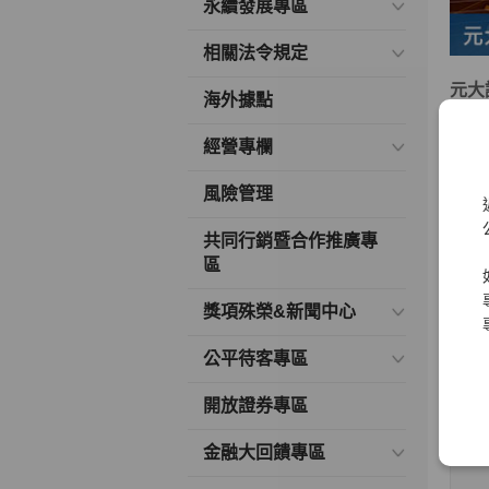
永續發展專區
相關法令規定
元大
海外據點
多年
經營專欄
變、
風險管理
本著
大實
共同行銷暨合作推廣專
區
元大
險管
獎項殊榮&新聞中心
本人
公平待客專區
開放證券專區
金融大回饋專區