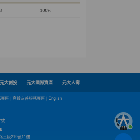
3
100%
元大創投
元大國際資產
元大人壽
務專區
|
高齡友善服務專區
|
English
7號
m
三段219號11樓