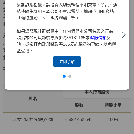
本著「深耕台灣、放眼國際、在地生活、全球投資」的理
近期詐騙猖獗，請投資人切勿輕信不明來電、簡訊、連
念，元大證券多年來持續深耕海外市場，累積強大實力。近
結或陌生群組。本公司不會以電話、簡訊或LINE邀請
年來更積極拓展兩岸三地業務，以期成為大中華區指標性券
「領取飆股」、「明牌體驗」等。
商。
如果您發現社群媒體中有任何假借本公司名義之行為，
元大證券為元大金控旗下之子公司，爾後仍將持續以落實客
請洽本公司反詐騙專線(02)35181165或
客服信箱
反
戶權益為職志，穩健經營、銳意革新、致力風險管理，為投
映，或撥打內政部警政署165反詐騙諮詢專線，以免權
資大眾提供最完善、最周全之服務，並為客戶帶來更大的利
益受損。
潤及保障 。
立即了解
本人持有股份
持股比例占前十名之股東資料
資料時間:115年4月30日
本人持有股份
姓名
股數
持股比率
元大金融控股(股)公司
6,592,452,643
100%