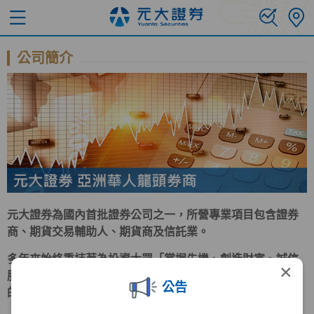
公司簡介
元大證券為國內首批證券公司之一，所營專業項目包含證券
商、期貨交易輔助人、期貨商及信託業。
多年來始終秉持著為投資大眾「掌握先機、創造財富、誠信
×
服務、保障權益」的經營理念努力。在求新求變、群策群力
公告
的企業文化驅策下，早已成為台灣證券業的翹楚。