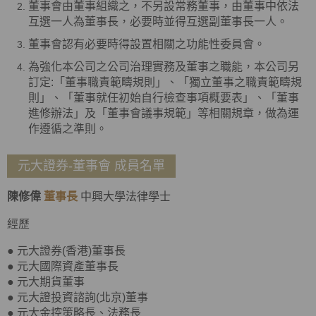
董事會由董事組織之，不另設常務董事，由董事中依法
互選一人為董事長，必要時並得互選副董事長一人。
董事會認有必要時得設置相關之功能性委員會。
為強化本公司之公司治理實務及董事之職能，本公司另
訂定:「董事職責範疇規則」、「獨立董事之職責範疇規
則」、「董事就任初始自行檢查事項概要表」、「董事
進修辦法」及「董事會議事規範」等相關規章，做為運
作遵循之準則。
元大證券-董事會 成員名單
陳修偉
董事長
中興大學法律學士
經歷
● 元大證券(香港)董事長
● 元大國際資產董事長
● 元大期貨董事
● 元大證投資諮詢(北京)董事
● 元大金控策略長、法務長