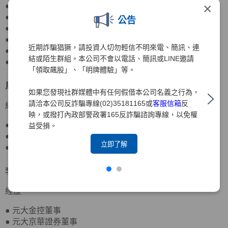
×
● 元大銀行董事
● 元大期貨董事長
公告
● 期貨交易所董事、監察人
● 寶來證券董事
近期詐騙猖獗，請投資人切勿輕信不明來電、簡訊、連
● 國際票券金融董事
結或陌生群組。本公司不會以電話、簡訊或LINE邀請
● 國票金控董事
「領取飆股」、「明牌體驗」等。
馬瑞辰
董事
北京大學政府管理學院行政管理博士
如果您發現社群媒體中有任何假借本公司名義之行為，
請洽本公司反詐騙專線(02)35181165或
客服信箱
反
經歷
映，或撥打內政部警政署165反詐騙諮詢專線，以免權
● 達盛資產管理董事
益受損。
● 台灣農林董事
立即了解
● 元大京華證券董事、監察人
李岳蒼
董事
日本東洋大學應用社會學士
經歷
● 元大金控董事
● 元大京華證券董事