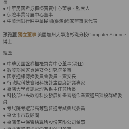
長
● 中華民國證券櫃檯買賣中心董事、監察人
● 保險事業發展中心董事
● 中美洲銀行駐中華民國(臺灣)國家辦事處代表
孫雅麗
獨立董事
美國加州大學洛杉磯分校Computer Science
博士
經歷
● 中華民國證券櫃檯買賣中心董事(現任)
● 數發部國家資通安全研究院董事
● 國家通訊傳播委員會委員、資安長
● 行政院科技會報科技計畫首席評議專家
● 臺灣大學資訊管理系系主任兼所長
● 科技部中央政府科技發展計畫審議作業資通訊建設群組委
員
●
考試院考選部高等暨普通考試典試委員
●
臺北市市政顧問
●
臺灣集中保管結算所股份有限公司董事