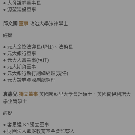
● 大發證券董事長
● 源堃建設董事
邱文卿
董事
政治大學法律學士
經歷
● 元大金控法遵長(現任)、法務長
● 元大銀行董事
● 元大人壽董事(現任)
● 元大期貨董事
● 元大銀行執行副總經理(現任)
● 元大證券資深副總經理
袁惠兒
獨立董事
美國密蘇里大學會計碩士、美國南伊利諾大
學企管碩士
經歷
● 客思達-KY獨立董事
● 財團法人聖嚴教育基金會監察人