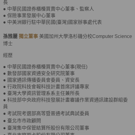
長
● 中華民國證券櫃檯買賣中心董事、監察人
● 保險事業發展中心董事
● 中美洲銀行駐中華民國(臺灣)國家辦事處代表
孫雅麗
獨立董事
美國加州大學洛杉磯分校Computer Science
博士
經歷
● 中華民國證券櫃檯買賣中心董事(現任)
● 數發部國家資通安全研究院董事
● 國家通訊傳播委員會委員、資安長
● 行政院科技會報科技計畫首席評議專家
● 臺灣大學資訊管理系系主任兼所長
● 科技部中央政府科技發展計畫審議作業資通訊建設群組委
員
●
考試院考選部高等暨普通考試典試委員
●
臺北市市政顧問
●
臺灣集中保管結算所股份有限公司董事