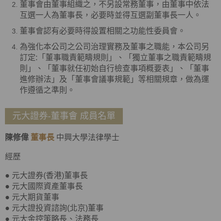
董事會由董事組織之，不另設常務董事，由董事中依法
互選一人為董事長，必要時並得互選副董事長一人。
董事會認有必要時得設置相關之功能性委員會。
為強化本公司之公司治理實務及董事之職能，本公司另
訂定:「董事職責範疇規則」、「獨立董事之職責範疇規
則」、「董事就任初始自行檢查事項概要表」、「董事
進修辦法」及「董事會議事規範」等相關規章，做為運
作遵循之準則。
元大證券-董事會 成員名單
陳修偉
董事長
中興大學法律學士
經歷
● 元大證券(香港)董事長
● 元大國際資產董事長
● 元大期貨董事
● 元大證投資諮詢(北京)董事
● 元大金控策略長、法務長