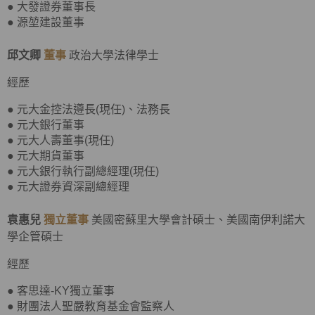
● 大發證券董事長
● 源堃建設董事
邱文卿
董事
政治大學法律學士
經歷
● 元大金控法遵長(現任)、法務長
● 元大銀行董事
● 元大人壽董事(現任)
● 元大期貨董事
● 元大銀行執行副總經理(現任)
● 元大證券資深副總經理
袁惠兒
獨立董事
美國密蘇里大學會計碩士、美國南伊利諾大
學企管碩士
經歷
● 客思達-KY獨立董事
● 財團法人聖嚴教育基金會監察人