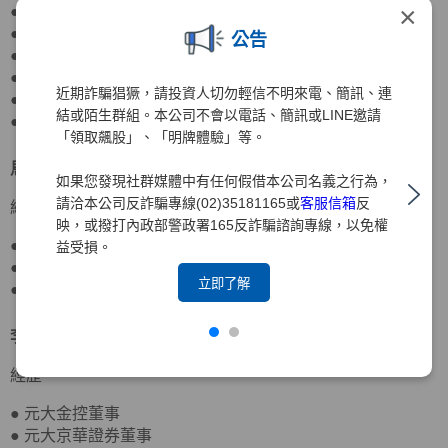
×
● 元大銀行董事
● 元大期貨董事長
公告
● 期貨交易所董事、監察人
● 寶來證券董事
近期詐騙猖獗，請投資人切勿輕信不明來電、簡訊、連
● 國際票券金融董事
結或陌生群組。本公司不會以電話、簡訊或LINE邀請
● 國票金控董事
「領取飆股」、「明牌體驗」等。
馬瑞辰
董事
北京大學政府管理學院行政管理博士
如果您發現社群媒體中有任何假借本公司名義之行為，
請洽本公司反詐騙專線(02)35181165或
客服信箱
反
經歷
映，或撥打內政部警政署165反詐騙諮詢專線，以免權
● 達盛資產管理董事
益受損。
● 台灣農林董事
立即了解
● 元大京華證券董事、監察人
李岳蒼
董事
日本東洋大學應用社會學士
經歷
● 元大金控董事
● 元大京華證券董事