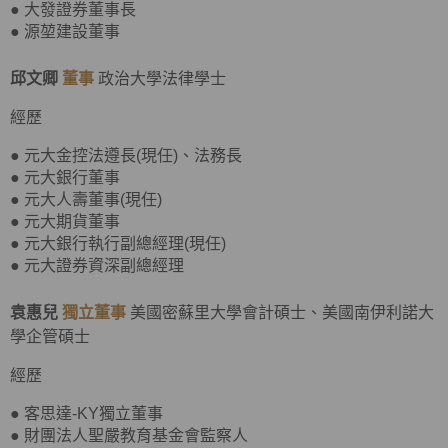
● 大發證券董事長
● 源堃建設董事
邱文卿
董事
政治大學法律學士
經歷
● 元大金控法遵長(現任)、法務長
● 元大銀行董事
● 元大人壽董事(現任)
● 元大期貨董事
● 元大銀行執行副總經理(現任)
● 元大證券資深副總經理
袁惠兒
獨立董事
美國密蘇里大學會計碩士、美國南伊利諾大
學企管碩士
經歷
● 客思達-KY獨立董事
● 財團法人聖嚴教育基金會監察人