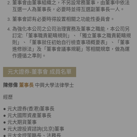
董事會由董事組織之，不另設常務董事，由董事中依法
互選一人為董事長，必要時並得互選副董事長一人。
董事會認有必要時得設置相關之功能性委員會。
為強化本公司之公司治理實務及董事之職能，本公司另
訂定:「董事職責範疇規則」、「獨立董事之職責範疇規
則」、「董事就任初始自行檢查事項概要表」、「董事
進修辦法」及「董事會議事規範」等相關規章，做為運
作遵循之準則。
元大證券-董事會 成員名單
陳修偉
董事長
中興大學法律學士
經歷
● 元大證券(香港)董事長
● 元大國際資產董事長
● 元大期貨董事
● 元大證投資諮詢(北京)董事
● 元大金控策略長、法務長