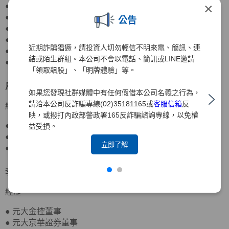
×
● 元大銀行董事
● 元大期貨董事長
公告
● 期貨交易所董事、監察人
● 寶來證券董事
近期詐騙猖獗，請投資人切勿輕信不明來電、簡訊、連
● 國際票券金融董事
結或陌生群組。本公司不會以電話、簡訊或LINE邀請
● 國票金控董事
「領取飆股」、「明牌體驗」等。
馬瑞辰
董事
北京大學政府管理學院行政管理博士
如果您發現社群媒體中有任何假借本公司名義之行為，
請洽本公司反詐騙專線(02)35181165或
客服信箱
反
經歷
映，或撥打內政部警政署165反詐騙諮詢專線，以免權
● 達盛資產管理董事
益受損。
● 台灣農林董事
立即了解
● 元大京華證券董事、監察人
李岳蒼
董事
日本東洋大學應用社會學士
經歷
● 元大金控董事
● 元大京華證券董事