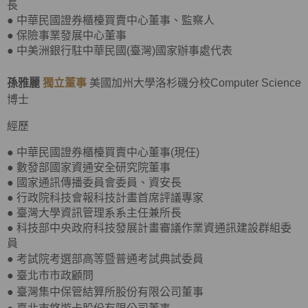
長
● 中華民國證券櫃檯買賣中心董事、監察人
● 保險事業發展中心董事
● 中美洲銀行駐中華民國(臺灣)國家辦事處代表
孫雅麗
獨立董事
美國加州大學洛杉磯分校Computer Science
博士
經歷
● 中華民國證券櫃檯買賣中心董事(現任)
● 數發部國家資通安全研究院董事
● 國家通訊傳播委員會委員、資安長
● 行政院科技會報科技計畫首席評議專家
● 臺灣大學資訊管理系系主任兼所長
● 科技部中央政府科技發展計畫審議作業資通訊建設群組委
員
●
考試院考選部高等暨普通考試典試委員
●
臺北市市政顧問
●
臺灣集中保管結算所股份有限公司董事