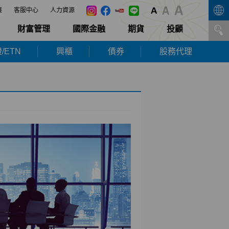
展
客服中心
人力資源
財富管理
國際金融
期貨
投顧
/ETN
興櫃
債券
股務代理