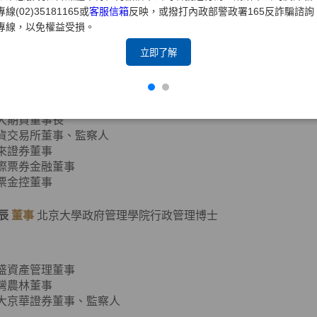
專線(02)35181165或
客服信箱
反映，或撥打內政部警政署165反詐騙諮詢
專線，以免權益受損。
元大證券董事長、副董事長
立即了解
證券商業同業公會第七、八屆理事長
期貨業商業同業公會第二、四屆理事長
元大金控董事
元大銀行董事
元大期貨董事長
期貨交易所董事、監察人
寶來證券董事
國際票券金融董事
國票金控董事
辰
董事
北京大學政府管理學院行政管理博士
達盛資產管理董事
台灣農林董事
元大京華證券董事、監察人