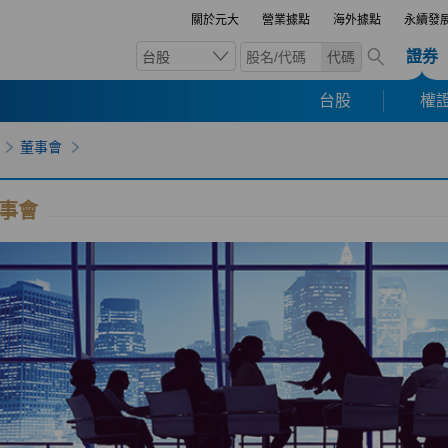
關於元大
營業據點
海外據點
永續發
證券
台股
代碼
台股
權證
董事會
事會