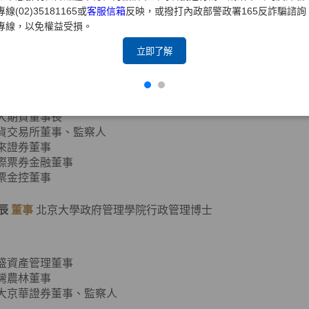
專線(02)35181165或
客服信箱
反映，或撥打內政部警政署165反詐騙諮詢
專線，以免權益受損。
元大證券董事長、副董事長
立即了解
證券商業同業公會第七、八屆理事長
期貨業商業同業公會第二、四屆理事長
元大金控董事
元大銀行董事
元大期貨董事長
期貨交易所董事、監察人
寶來證券董事
國際票券金融董事
國票金控董事
辰
董事
北京大學政府管理學院行政管理博士
達盛資產管理董事
台灣農林董事
元大京華證券董事、監察人