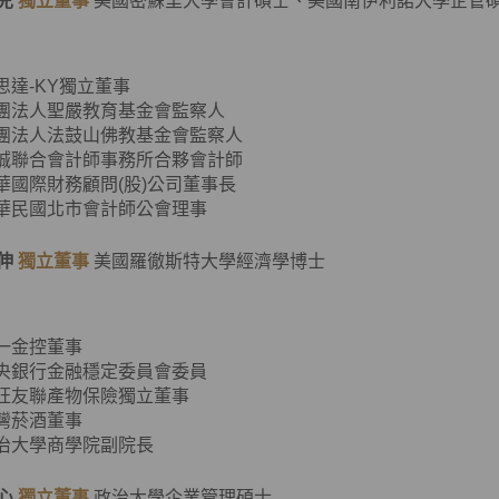
兒
獨立董事
美國密蘇里大學會計碩士、美國南伊利諾大學企管
客思達-KY獨立董事
財團法人聖嚴教育基金會監察人
財團法人法鼓山佛教基金會監察人
資誠聯合會計師事務所合夥會計師
普華國際財務顧問(股)公司董事長
中華民國北市會計師公會理事
伸
獨立董事
美國羅徹斯特大學經濟學博士
第一金控董事
中央銀行金融穩定委員會委員
旺旺友聯產物保險獨立董事
臺灣菸酒董事
政治大學商學院副院長
心
獨立董事
政治大學企業管理碩士