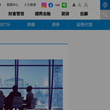
展
客服中心
人力資源
財富管理
國際金融
期貨
投顧
/ETN
興櫃
債券
股務代理