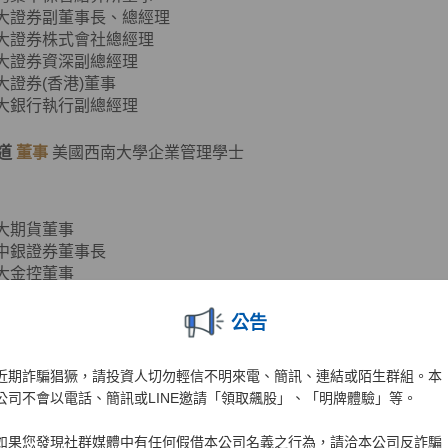
元大證券副董事長、總經理
元大證券株式會社總經理
元大證券資深副總經理
元大證券(香港)董事
元大銀行執行副總經理
道
董事
美國西南大學企業管理學士
元大期貨董事
台中銀證券董事長
元大金控董事
元大銀行董事
亞太銀行常務董事
公告
金亞太投信董事
金亞太租賃董事長
近期詐騙猖獗，請投資人切勿輕信不明來電、簡訊、連結或陌生群組。本
福安保代董事長
公司不會以電話、簡訊或LINE邀請「領取飆股」、「明牌體驗」等。
珩
董事
美國華盛頓大學企業管理碩士
如果您發現社群媒體中有任何假借本公司名義之行為，請洽本公司反詐騙