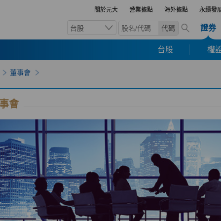
關於元大
營業據點
海外據點
永續發
證券
台股
代碼
台股
權證
董事會
事會