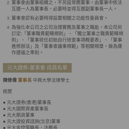
董事會由董事組織之，不另設常務董事，由董事中依法
互選一人為董事長，必要時並得互選副董事長一人。
董事會認有必要時得設置相關之功能性委員會。
為強化本公司之公司治理實務及董事之職能，本公司另
訂定:「董事職責範疇規則」、「獨立董事之職責範疇規
則」、「董事就任初始自行檢查事項概要表」、「董事
進修辦法」及「董事會議事規範」等相關規章，做為運
作遵循之準則。
元大證券-董事會 成員名單
陳修偉
董事長
中興大學法律學士
經歷
● 元大證券(香港)董事長
● 元大國際資產董事長
● 元大期貨董事
● 元大證投資諮詢(北京)董事
● 元大金控策略長、法務長