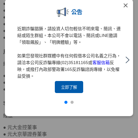
×
● 元大銀行董事
● 元大期貨董事長
公告
● 期貨交易所董事、監察人
● 寶來證券董事
近期詐騙猖獗，請投資人切勿輕信不明來電、簡訊、連
● 國際票券金融董事
結或陌生群組。本公司不會以電話、簡訊或LINE邀請
● 國票金控董事
「領取飆股」、「明牌體驗」等。
馬瑞辰
董事
北京大學政府管理學院行政管理博士
如果您發現社群媒體中有任何假借本公司名義之行為，
請洽本公司反詐騙專線(02)35181165或
客服信箱
反
經歷
映，或撥打內政部警政署165反詐騙諮詢專線，以免權
● 達盛資產管理董事
益受損。
● 台灣農林董事
立即了解
● 元大京華證券董事、監察人
李岳蒼
董事
日本東洋大學應用社會學士
經歷
● 元大金控董事
● 元大京華證券董事