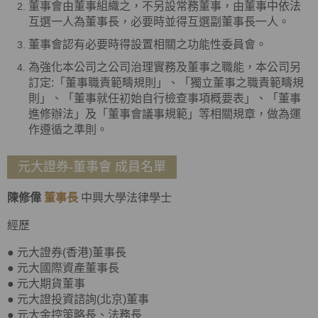
董事會由董事組織之，不另設常務董事，由董事中依法
互選一人為董事長，必要時並得互選副董事長一人。
董事會認有必要時得設置相關之功能性委員會。
為強化本公司之公司治理實務及董事之職能，本公司另
訂定:「董事職責範疇規則」、「獨立董事之職責範疇規
則」、「董事就任初始自行檢查事項概要表」、「董事
進修辦法」及「董事會議事規範」等相關規章，做為運
作遵循之準則。
元大證券-董事會 成員名單
陳修偉
董事長
中興大學法律學士
經歷
● 元大證券(香港)董事長
● 元大國際資產董事長
● 元大期貨董事
● 元大證投資諮詢(北京)董事
● 元大金控策略長、法務長