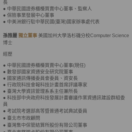
長
● 中華民國證券櫃檯買賣中心董事、監察人
● 保險事業發展中心董事
● 中美洲銀行駐中華民國(臺灣)國家辦事處代表
孫雅麗
獨立董事
美國加州大學洛杉磯分校Computer Science
博士
經歷
● 中華民國證券櫃檯買賣中心董事(現任)
● 數發部國家資通安全研究院董事
● 國家通訊傳播委員會委員、資安長
● 行政院科技會報科技計畫首席評議專家
● 臺灣大學資訊管理系系主任兼所長
● 科技部中央政府科技發展計畫審議作業資通訊建設群組委
員
●
考試院考選部高等暨普通考試典試委員
●
臺北市市政顧問
●
臺灣集中保管結算所股份有限公司董事