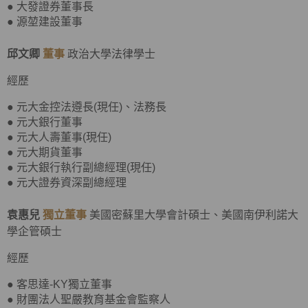
● 大發證券董事長
● 源堃建設董事
邱文卿
董事
政治大學法律學士
經歷
● 元大金控法遵長(現任)、法務長
● 元大銀行董事
● 元大人壽董事(現任)
● 元大期貨董事
● 元大銀行執行副總經理(現任)
● 元大證券資深副總經理
袁惠兒
獨立董事
美國密蘇里大學會計碩士、美國南伊利諾大
學企管碩士
經歷
● 客思達-KY獨立董事
● 財團法人聖嚴教育基金會監察人