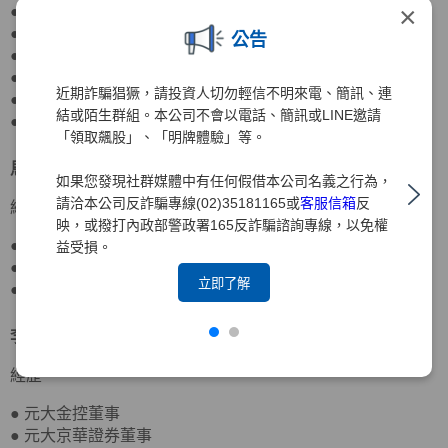
×
● 元大銀行董事
● 元大期貨董事長
公告
● 期貨交易所董事、監察人
● 寶來證券董事
近期詐騙猖獗，請投資人切勿輕信不明來電、簡訊、連
● 國際票券金融董事
結或陌生群組。本公司不會以電話、簡訊或LINE邀請
● 國票金控董事
「領取飆股」、「明牌體驗」等。
馬瑞辰
董事
北京大學政府管理學院行政管理博士
如果您發現社群媒體中有任何假借本公司名義之行為，
請洽本公司反詐騙專線(02)35181165或
客服信箱
反
經歷
映，或撥打內政部警政署165反詐騙諮詢專線，以免權
● 達盛資產管理董事
益受損。
● 台灣農林董事
立即了解
● 元大京華證券董事、監察人
李岳蒼
董事
日本東洋大學應用社會學士
經歷
● 元大金控董事
● 元大京華證券董事