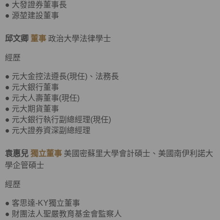
● 大發證券董事長
● 源堃建設董事
邱文卿
董事
政治大學法律學士
經歷
● 元大金控法遵長(現任)、法務長
● 元大銀行董事
● 元大人壽董事(現任)
● 元大期貨董事
● 元大銀行執行副總經理(現任)
● 元大證券資深副總經理
袁惠兒
獨立董事
美國密蘇里大學會計碩士、美國南伊利諾大
學企管碩士
經歷
● 客思達-KY獨立董事
● 財團法人聖嚴教育基金會監察人