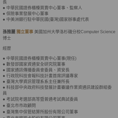
長
● 中華民國證券櫃檯買賣中心董事、監察人
● 保險事業發展中心董事
● 中美洲銀行駐中華民國(臺灣)國家辦事處代表
孫雅麗
獨立董事
美國加州大學洛杉磯分校Computer Science
博士
經歷
● 中華民國證券櫃檯買賣中心董事(現任)
● 數發部國家資通安全研究院董事
● 國家通訊傳播委員會委員、資安長
● 行政院科技會報科技計畫首席評議專家
● 臺灣大學資訊管理系系主任兼所長
● 科技部中央政府科技發展計畫審議作業資通訊建設群組委
員
●
考試院考選部高等暨普通考試典試委員
●
臺北市市政顧問
●
臺灣集中保管結算所股份有限公司董事