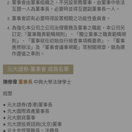
董事會由董事組織之，不另設常務董事，由董事中依法
互選一人為董事長，必要時並得互選副董事長一人。
董事會認有必要時得設置相關之功能性委員會。
為強化本公司之公司治理實務及董事之職能，本公司另
訂定:「董事職責範疇規則」、「獨立董事之職責範疇規
則」、「董事就任初始自行檢查事項概要表」、「董事
進修辦法」及「董事會議事規範」等相關規章，做為運
作遵循之準則。
元大證券-董事會 成員名單
陳修偉
董事長
中興大學法律學士
經歷
● 元大證券(香港)董事長
● 元大國際資產董事長
● 元大期貨董事
● 元大證投資諮詢(北京)董事
● 元大金控策略長、法務長