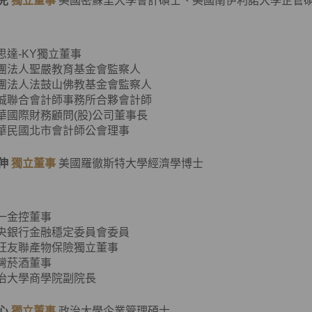
兒
獨立董事
美國密蘇里大學會計碩士、美國南伊利諾大學企管
客思達-KY獨立董事
財團法人聖嚴教育基金會監察人
財團法人法鼓山佛教基金會監察人
資誠聯合會計師事務所合夥會計師
普華國際財務顧問(股)公司董事長
中華民國北市會計師公會理事
伸
獨立董事
美國羅徹斯特大學經濟學博士
第一金控董事
中央銀行金融穩定委員會委員
旺旺友聯產物保險獨立董事
臺灣菸酒董事
政治大學商學院副院長
心
獨立董事
政治大學企業管理碩士