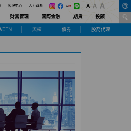
展
客服中心
人力資源
財富管理
國際金融
期貨
投顧
/ETN
興櫃
債券
股務代理