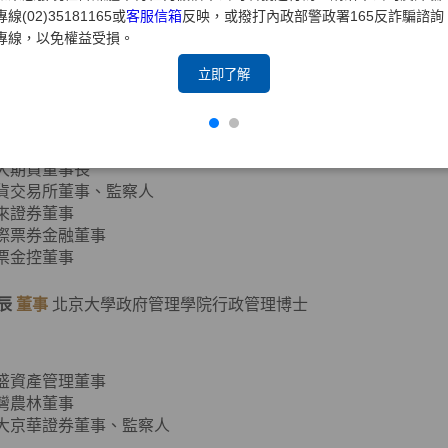
專線(02)35181165或
客服信箱
反映，或撥打內政部警政署165反詐騙諮詢
專線，以免權益受損。
元大證券董事長、副董事長
立即了解
證券商業同業公會第七、八屆理事長
期貨業商業同業公會第二、四屆理事長
元大金控董事
元大銀行董事
元大期貨董事長
期貨交易所董事、監察人
寶來證券董事
國際票券金融董事
國票金控董事
辰
董事
北京大學政府管理學院行政管理博士
達盛資產管理董事
台灣農林董事
元大京華證券董事、監察人