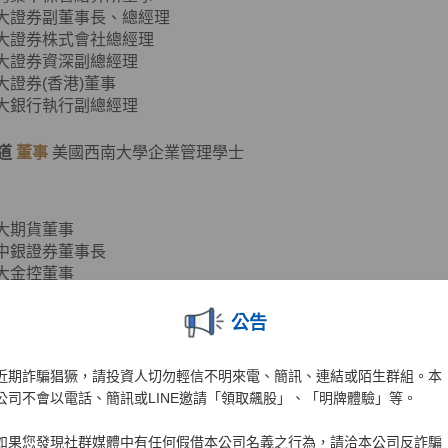
元大證券副董事長、總經理
元大證券株式會社總經理
元大證券資深副總經理
元大證券(香港)董事
元大銀行執行副總經理
道
董事
美國西南大學企業管理學士
元大期貨董事
台中銀證券董事長
元大金控董事
元大銀行董事
亞太銀行常務董事
公告
金亞太投信董事
金亞太租賃董事長
近期詐騙猖獗，請投資人切勿輕信不明來電、簡訊、連結或陌生群組。本
福安保代董事長
公司不會以電話、簡訊或LINE邀請「領取飆股」、「明牌體驗」等。
珩
董事
美國華盛頓大學企業管理碩士
如果您發現社群媒體中有任何假借本公司名義之行為，請洽本公司反詐騙