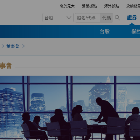
關於元大
營業據點
海外據點
永續發
證券
台股
代碼
台股
權證
董事會
事會