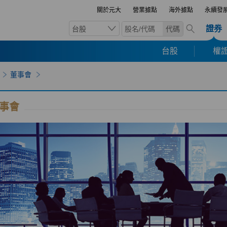
關於元大
營業據點
海外據點
永續發
證券
台股
代碼
台股
權證
董事會
事會