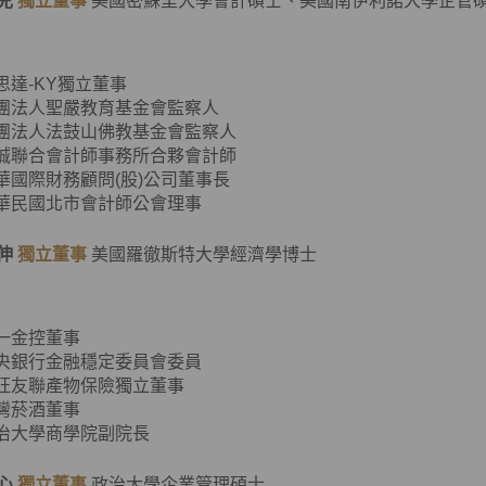
兒
獨立董事
美國密蘇里大學會計碩士、美國南伊利諾大學企管
客思達-KY獨立董事
財團法人聖嚴教育基金會監察人
財團法人法鼓山佛教基金會監察人
資誠聯合會計師事務所合夥會計師
普華國際財務顧問(股)公司董事長
中華民國北市會計師公會理事
伸
獨立董事
美國羅徹斯特大學經濟學博士
第一金控董事
中央銀行金融穩定委員會委員
旺旺友聯產物保險獨立董事
臺灣菸酒董事
政治大學商學院副院長
心
獨立董事
政治大學企業管理碩士