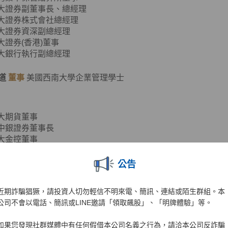
元大證券副董事長、總經理
元大證券株式會社總經理
元大證券資深副總經理
元大證券(香港)董事
元大銀行執行副總經理
道
董事
美國西南大學企業管理學士
元大期貨董事
台中銀證券董事長
元大金控董事
元大銀行董事
亞太銀行常務董事
公告
金亞太投信董事
金亞太租賃董事長
近期詐騙猖獗，請投資人切勿輕信不明來電、簡訊、連結或陌生群組。本
福安保代董事長
公司不會以電話、簡訊或LINE邀請「領取飆股」、「明牌體驗」等。
珩
董事
美國華盛頓大學企業管理碩士
如果您發現社群媒體中有任何假借本公司名義之行為，請洽本公司反詐騙