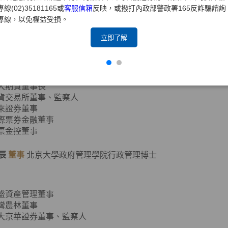
專線(02)35181165或
客服信箱
反映，或撥打內政部警政署165反詐騙諮詢
專線，以免權益受損。
元大證券董事長、副董事長
立即了解
證券商業同業公會第七、八屆理事長
期貨業商業同業公會第二、四屆理事長
元大金控董事
元大銀行董事
元大期貨董事長
期貨交易所董事、監察人
寶來證券董事
國際票券金融董事
國票金控董事
辰
董事
北京大學政府管理學院行政管理博士
達盛資產管理董事
台灣農林董事
元大京華證券董事、監察人