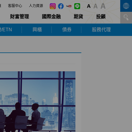
展
客服中心
人力資源
財富管理
國際金融
期貨
投顧
/ETN
興櫃
債券
股務代理