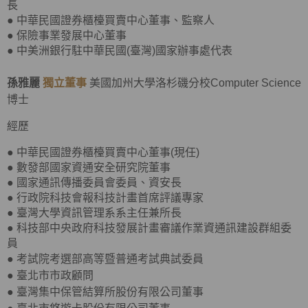
長
● 中華民國證券櫃檯買賣中心董事、監察人
● 保險事業發展中心董事
● 中美洲銀行駐中華民國(臺灣)國家辦事處代表
孫雅麗
獨立董事
美國加州大學洛杉磯分校Computer Science
博士
經歷
● 中華民國證券櫃檯買賣中心董事(現任)
● 數發部國家資通安全研究院董事
● 國家通訊傳播委員會委員、資安長
● 行政院科技會報科技計畫首席評議專家
● 臺灣大學資訊管理系系主任兼所長
● 科技部中央政府科技發展計畫審議作業資通訊建設群組委
員
●
考試院考選部高等暨普通考試典試委員
●
臺北市市政顧問
●
臺灣集中保管結算所股份有限公司董事