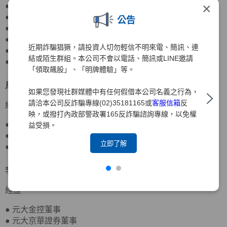
×
● 元大銀行董事
● 元大期貨董事長
公告
● 期貨交易所董事、監察人
● 寶來證券董事
近期詐騙猖獗，請投資人切勿輕信不明來電、簡訊、連
● 國際票券金融董事
結或陌生群組。本公司不會以電話、簡訊或LINE邀請
● 國票金控董事
「領取飆股」、「明牌體驗」等。
馬瑞辰
董事
北京大學政府管理學院行政管理博士
如果您發現社群媒體中有任何假借本公司名義之行為，
請洽本公司反詐騙專線(02)35181165或
客服信箱
反
經歷
映，或撥打內政部警政署165反詐騙諮詢專線，以免權
● 達盛資產管理董事
益受損。
● 台灣農林董事
立即了解
● 元大京華證券董事、監察人
李岳蒼
董事
日本東洋大學應用社會學士
經歷
● 元大金控董事
● 元大京華證券董事