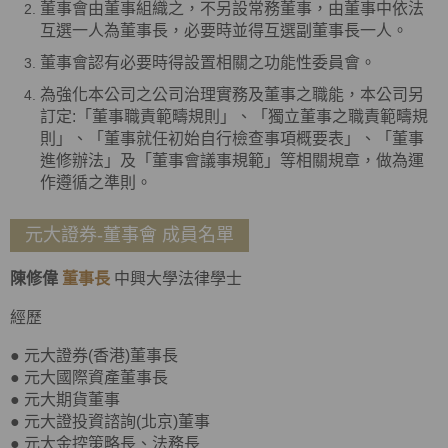
董事會由董事組織之，不另設常務董事，由董事中依法
互選一人為董事長，必要時並得互選副董事長一人。
董事會認有必要時得設置相關之功能性委員會。
為強化本公司之公司治理實務及董事之職能，本公司另
訂定:「董事職責範疇規則」、「獨立董事之職責範疇規
則」、「董事就任初始自行檢查事項概要表」、「董事
進修辦法」及「董事會議事規範」等相關規章，做為運
作遵循之準則。
元大證券-董事會 成員名單
陳修偉
董事長
中興大學法律學士
經歷
● 元大證券(香港)董事長
● 元大國際資產董事長
● 元大期貨董事
● 元大證投資諮詢(北京)董事
● 元大金控策略長、法務長