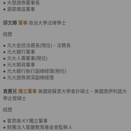
● 大發證券董事長
● 源堃建設董事
邱文卿
董事
政治大學法律學士
經歷
● 元大金控法遵長(現任)、法務長
● 元大銀行董事
● 元大人壽董事(現任)
● 元大期貨董事
● 元大銀行執行副總經理(現任)
● 元大證券資深副總經理
袁惠兒
獨立董事
美國密蘇里大學會計碩士、美國南伊利諾大
學企管碩士
經歷
● 客思達-KY獨立董事
● 財團法人聖嚴教育基金會監察人