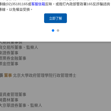
專線(02)35181165或
客服信箱
反映，或撥打內政部警政署165反詐騙諮詢
專線，以免權益受損。
元大證券董事長、副董事長
立即了解
證券商業同業公會第七、八屆理事長
期貨業商業同業公會第二、四屆理事長
元大金控董事
元大銀行董事
元大期貨董事長
期貨交易所董事、監察人
寶來證券董事
國際票券金融董事
國票金控董事
辰
董事
北京大學政府管理學院行政管理博士
達盛資產管理董事
台灣農林董事
元大京華證券董事、監察人