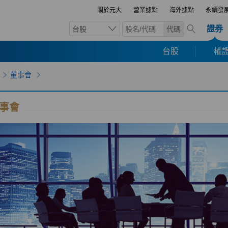
關於元大
營業據點
海外據點
永續發
證券
台股
代碼
台股
權證
董事會
事會