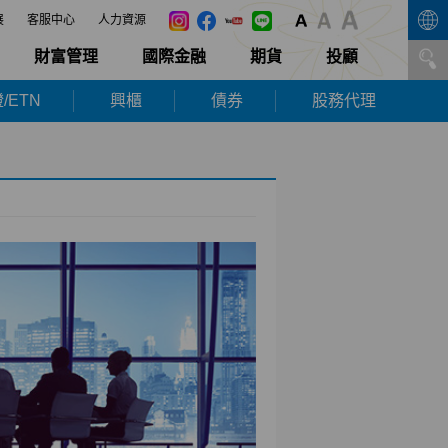
展
客服中心
人力資源
財富管理
國際金融
期貨
投顧
/ETN
興櫃
債券
股務代理