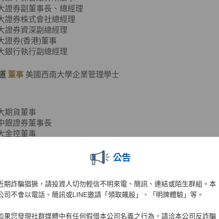
元大證券副董事長、總經理
元大證券株式會社總經理
元大證券資深副總經理
元大證券(香港)董事
元大銀行執行副總經理
道
董事
美國西南大學企業管理學士
元大期貨董事
台中銀證券董事長
元大金控董事
元大銀行董事
亞太銀行常務董事
公告
金亞太投信董事
金亞太租賃董事長
近期詐騙猖獗，請投資人切勿輕信不明來電、簡訊、連結或陌生群組。本
福安保代董事長
公司不會以電話、簡訊或LINE邀請「領取飆股」、「明牌體驗」等。
珩
董事
美國華盛頓大學企業管理碩士
如果您發現社群媒體中有任何假借本公司名義之行為，請洽本公司反詐騙