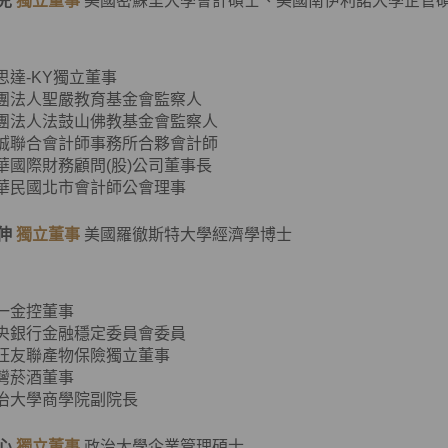
兒
獨立董事
美國密蘇里大學會計碩士、美國南伊利諾大學企管
客思達-KY獨立董事
財團法人聖嚴教育基金會監察人
財團法人法鼓山佛教基金會監察人
資誠聯合會計師事務所合夥會計師
普華國際財務顧問(股)公司董事長
中華民國北市會計師公會理事
伸
獨立董事
美國羅徹斯特大學經濟學博士
第一金控董事
中央銀行金融穩定委員會委員
旺旺友聯產物保險獨立董事
臺灣菸酒董事
政治大學商學院副院長
心
獨立董事
政治大學企業管理碩士