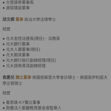
● 大發證券董事長
● 源堃建設董事
邱文卿
董事
政治大學法律學士
經歷
● 元大金控法遵長(現任)、法務長
● 元大銀行董事
● 元大人壽董事(現任)
● 元大期貨董事
● 元大銀行執行副總經理(現任)
● 元大證券資深副總經理
袁惠兒
獨立董事
美國密蘇里大學會計碩士、美國南伊利諾大
學企管碩士
經歷
● 客思達-KY獨立董事
● 財團法人聖嚴教育基金會監察人