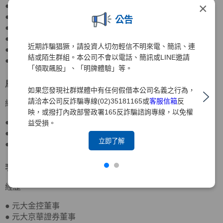
×
● 元大銀行董事
● 元大期貨董事長
公告
● 期貨交易所董事、監察人
● 寶來證券董事
近期詐騙猖獗，請投資人切勿輕信不明來電、簡訊、連
● 國際票券金融董事
結或陌生群組。本公司不會以電話、簡訊或LINE邀請
● 國票金控董事
「領取飆股」、「明牌體驗」等。
馬瑞辰
董事
北京大學政府管理學院行政管理博士
如果您發現社群媒體中有任何假借本公司名義之行為，
請洽本公司反詐騙專線(02)35181165或
客服信箱
反
經歷
映，或撥打內政部警政署165反詐騙諮詢專線，以免權
● 達盛資產管理董事
益受損。
● 台灣農林董事
立即了解
● 元大京華證券董事、監察人
李岳蒼
董事
日本東洋大學應用社會學士
經歷
● 元大金控董事
● 元大京華證券董事