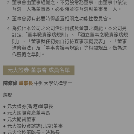
董事會由董事組織之，不另設常務董事，由董事中依法
互選一人為董事長，必要時並得互選副董事長一人。
董事會認有必要時得設置相關之功能性委員會。
為強化本公司之公司治理實務及董事之職能，本公司另
訂定:「董事職責範疇規則」、「獨立董事之職責範疇規
則」、「董事就任初始自行檢查事項概要表」、「董事
進修辦法」及「董事會議事規範」等相關規章，做為運
作遵循之準則。
元大證券-董事會 成員名單
陳修偉
董事長
中興大學法律學士
經歷
● 元大證券(香港)董事長
● 元大國際資產董事長
● 元大期貨董事
● 元大證投資諮詢(北京)董事
● 元大金控策略長、法務長