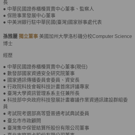
長
● 中華民國證券櫃檯買賣中心董事、監察人
● 保險事業發展中心董事
● 中美洲銀行駐中華民國(臺灣)國家辦事處代表
孫雅麗
獨立董事
美國加州大學洛杉磯分校Computer Science
博士
經歷
● 中華民國證券櫃檯買賣中心董事(現任)
● 數發部國家資通安全研究院董事
● 國家通訊傳播委員會委員、資安長
● 行政院科技會報科技計畫首席評議專家
● 臺灣大學資訊管理系系主任兼所長
● 科技部中央政府科技發展計畫審議作業資通訊建設群組委
員
●
考試院考選部高等暨普通考試典試委員
●
臺北市市政顧問
●
臺灣集中保管結算所股份有限公司董事