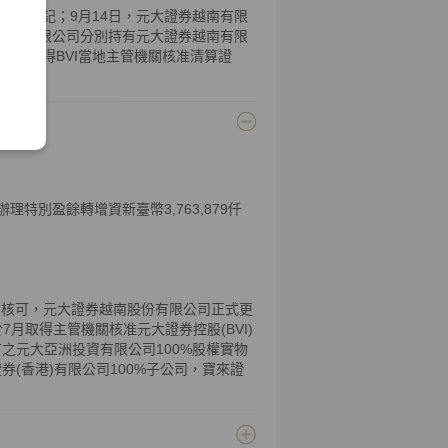
准註銷登記；9月14日，元大證券越南有限
香港)有限公司分別持有元大證券越南有限
有限公司取得BVI當地主管機關核准清算證
特別盈餘轉增資新臺幣3,763,879仟
n (SSC)核可，元大證券越南股份有限公司正式更
any)。於7月取得主管機關核准元大證券控股(BVI)
之元大亞洲投資有限公司100%股權實物
(香港)有限公司100%子公司，寶來證