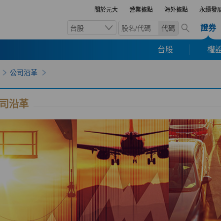
關於元大
營業據點
海外據點
永續發
證券
台股
代碼
台股
權證
公司沿革
司沿革