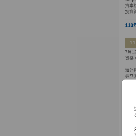
資本額
投資
110
1
7月
資格
海外
券亞洲
至新加坡
日獲百
大證
大證券
109
1