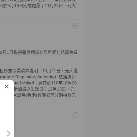
ment已於9月16日完成處分；11月24日，元大
；12月1日取得臺灣期貨交易所個別結算會員
程序並取得清算證明；10月21日，元大證
 Regulatory Authority）核准遷冊
s Private Limited；另其於110年10月28
×
效日同其遷入新加坡之生效日；12月15日，元
司及元大證券(香港)有限公司分別持有元