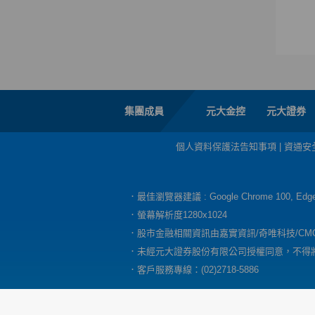
集團成員
元大金控
元大證券
個人資料保護法告知事項
|
資通安
．最佳瀏覽器建議 : Google Chrome 100, E
．螢幕解析度1280x1024
．股市金融相關資訊由嘉實資訊/奇唯科技/CM
．未經元大證券股份有限公司授權同意，不得
．客戶服務專線：(02)2718-5886