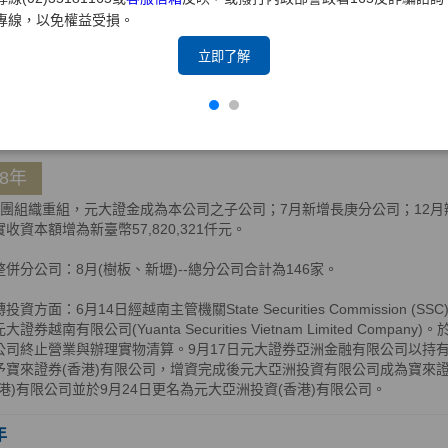
轉投資方面：2月14日，元大證券控股(BVI)有限公司獲BVI公司註冊處核
專線，以免權益受損。
完成增資5,000億越南盾，增資後元大證券亞洲金融有限公司及元大證券(
權90.16%及9.84%，持股比例共計100%；11月4日，元大亞洲投資
立即了解
以實物解散清算方式，將資產分配返還予元大亞洲投資(香港)有限公司。
年
08年
集團組織重組，元大證金成為本公司之子公司；7月新增長庚分公司；12月辦理
收資本額增為新臺幣57,820,321仟元。
整併分公司：8月(樹板、新壢)--總分公司合計為146家。
投資方面：6月14日經越南主管機關State Securities Commissio
大證券越南有限公司(Yuanta Securities Vietnam Limited Comp
公司終止營業與辦理實物清算。9月17日元大證券亞洲金融有限公司以持有
予寶來證券(香港)有限公司，增資完成後元大亞洲投資有限公司成為寶來證券
香港)有限公司並於9月24日更名為元大亞洲投資(香港)有限公司。
年