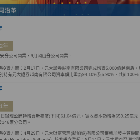
年
12年
信安分公司開業，9月岡山分公司開業。
轉投資方面：2月17日，元大證券越南有限公司完成增資5,000億越南盾
別持有元大證券越南有限公司資本額比重為94.10%及5.90%，共計100%
年
11年
22日辦理盈餘轉增資新臺幣(下同)61.04億元，實收資本額增為659.25
及146家分公司。
投資方面：4月29日，元大財富管理(新加坡)有限公司獲新加坡主管機關會計與企
porate Regulatory Authority）核准設立登記；9月14日，元大