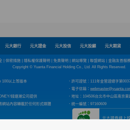
元大銀行
元大證金
元大投信
元大投顧
元大期貨
全
|
保密措施
|
隱私權保護聲明
|
免責聲明
|
網站導覽
|
聯盟網站
|
金融友善服
Copyright © Yuanta Financial Holding Co., Ltd. All Rights Reserved.
dge 100以上等版本
．許可證號：111年金管證總字第003
．電子信箱：
webmaster@yuanta.co
ONEY/錢塘潮公司提供
．地址：104506台北市中山區南京東路
將網站內容轉載於任何形式媒體
．統一編號：97160609