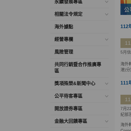
永續發展專區
相關法令規定
112
海外據點
經營專欄
1
風險管理
5月
海外
共同行銷暨合作推廣專
港)分
區
111
獎項殊榮&新聞中心
公平待客專區
1
開放證券專區
7月
紀部
金融大回饋專區
海外轉
Cor