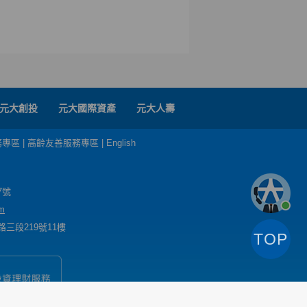
元大創投
元大國際資產
元大人壽
務專區
|
高齡友善服務專區
|
English
7號
m
三段219號11樓
TOP