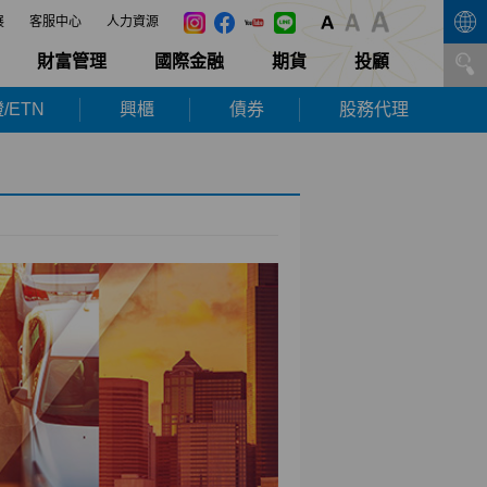
展
客服中心
人力資源
財富管理
國際金融
期貨
投顧
/ETN
興櫃
債券
股務代理