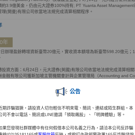
約3.9億美金，仍由元大證券100%持有; PT Yuanta Asset Manage
管理(開曼)有限公司依當地法規完成清算相關程序。
年
10年
12日辦理盈餘轉增資新臺幣20億元，實收資本額增為新臺幣598.20億元
。
轉投資方面：6月24日，元大證券(英國)有限公司依當地法規完成清算相關
金融有限公司獲新加坡主管機關會計與企業管理局（Accounting and Corporate
，公司英文名稱並同步變更為Yuanta Securities Asia Financial Service
慕達公司註冊處（Registrar of Companies）核准遷出，遷出之生
公告
券越南有限公司完成增資5,000億越南盾，增資後元大證券亞洲金融有限公
越南有限公司資本額比重為92.62%及7.38%，共計100%。
近期詐騙猖獗，請投資人切勿輕信不明來電、簡訊、連結或陌生群組。本
年
公司不會以電話、簡訊或LINE邀請「領取飆股」、「明牌體驗」等。
如果您發現社群媒體中有任何假借本公司名義之行為，請洽本公司反詐騙
09年
專線(02)35181165或
客服信箱
反映，或撥打內政部警政署165反詐騙諮詢