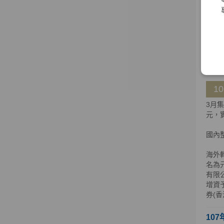
海外
公司
公司股
明，
108
1
3月
元，實
國內
海外轉
名為元
有限
增資
券(
107