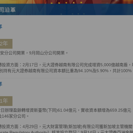
年
12年
信安分公司開業，9月岡山分公司開業。
轉投資方面：2月17日，元大證券越南有限公司完成增資5,000億越南盾
別持有元大證券越南有限公司資本額比重為94.10%及5.90%，共計100%
年
11年
22日辦理盈餘轉增資新臺幣(下同)61.04億元，實收資本額增為659.25
及146家分公司。
投資方面：4月29日，元大財富管理(新加坡)有限公司獲新加坡主管機關會計與企
porate Regulatory Authority）核准設立登記；9月14日，元大