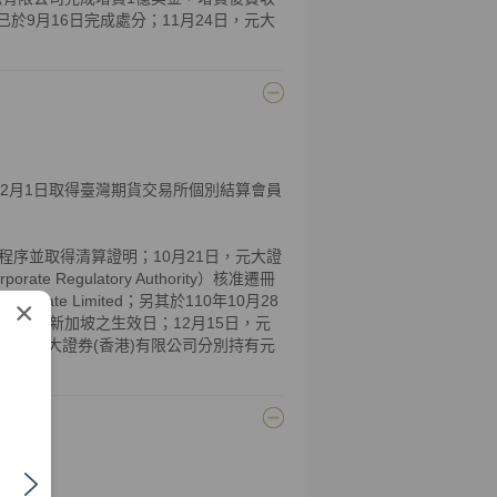
ment已於9月16日完成處分；11月24日，元大
；12月1日取得臺灣期貨交易所個別結算會員
程序並取得清算證明；10月21日，元大證
 Regulatory Authority）核准遷冊
s Private Limited；另其於110年10月28
×
效日同其遷入新加坡之生效日；12月15日，元
司及元大證券(香港)有限公司分別持有元