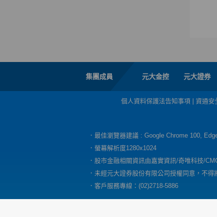
集團成員
元大金控
元大證券
個人資料保護法告知事項
|
資通安
．最佳瀏覽器建議 : Google Chrome 100, E
．螢幕解析度1280x1024
．股市金融相關資訊由嘉實資訊/奇唯科技/CM
．未經元大證券股份有限公司授權同意，不得
．客戶服務專線：(02)2718-5886