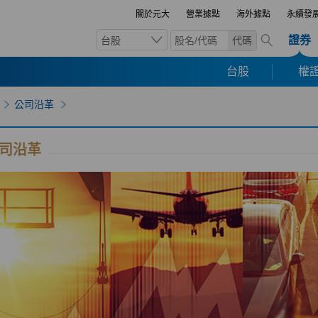
關於元大
營業據點
海外據點
永續發
證券
台股
代碼
台股
權證
公司沿革
司沿革