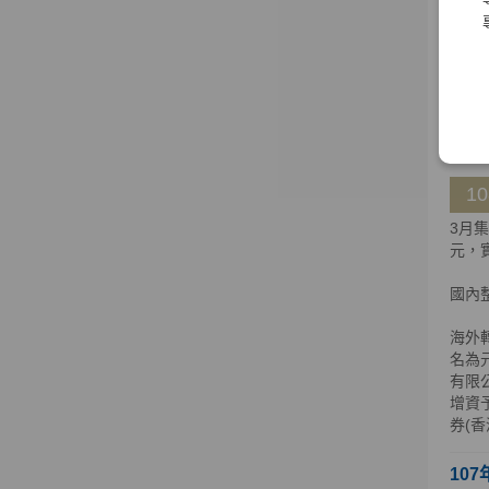
海外
公司
公司股
明，
108
1
3月
元，實
國內
海外轉
名為元
有限
增資
券(
107