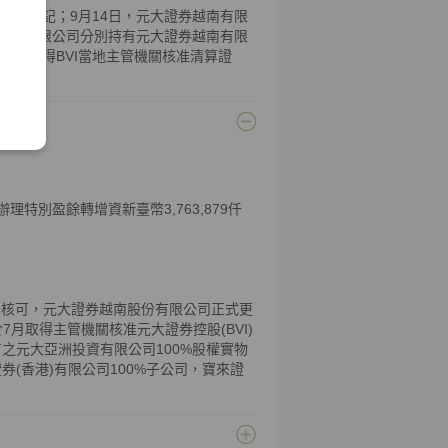
准註銷登記；9月14日，元大證券越南有限
香港)有限公司分別持有元大證券越南有限
有限公司取得BVI當地主管機關核准清算證
特別盈餘轉增資新臺幣3,763,879仟
n (SSC)核可，元大證券越南股份有限公司正式更
any)。於7月取得主管機關核准元大證券控股(BVI)
之元大亞洲投資有限公司100%股權實物
(香港)有限公司100%子公司，寶來證