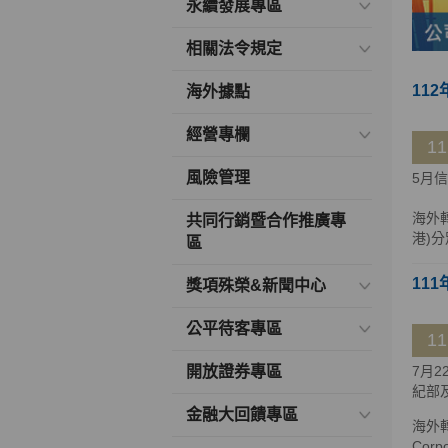
永續發展專區
相關法令規定
112
海外據點
經營專欄
1
風險管理
5月
海外
共同行銷暨合作推廣專
港)分
區
111
獎項殊榮&新聞中心
公平待客專區
1
開放證券專區
7月
紀部
金融大回饋專區
海外轉
Cor