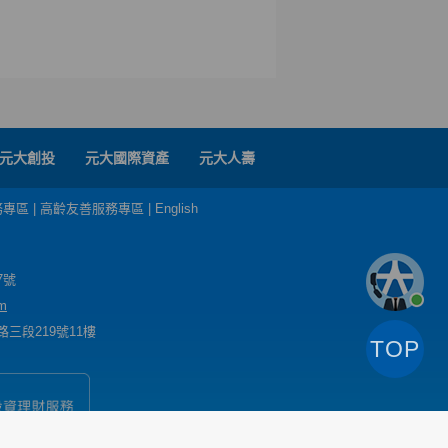
元大創投
元大國際資產
元大人壽
務專區
|
高齡友善服務專區
|
English
7號
m
三段219號11樓
TOP