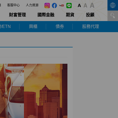
展
客服中心
人力資源
財富管理
國際金融
期貨
投顧
/ETN
興櫃
債券
股務代理