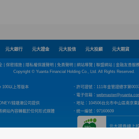
元大銀行
元大證金
元大投信
元大投顧
元大期貨
全
|
保密措施
|
隱私權保護聲明
|
免責聲明
|
網站導覽
|
聯盟網站
|
金融友善服
Copyright © Yuanta Financial Holding Co., Ltd. All Rights Reserved.
dge 100以上等版本
．許可證號：111年金管證總字第003
．電子信箱：
webmaster@yuanta.co
ONEY/錢塘潮公司提供
．地址：104506台北市中山區南京東路
將網站內容轉載於任何形式媒體
．統一編號：97160609