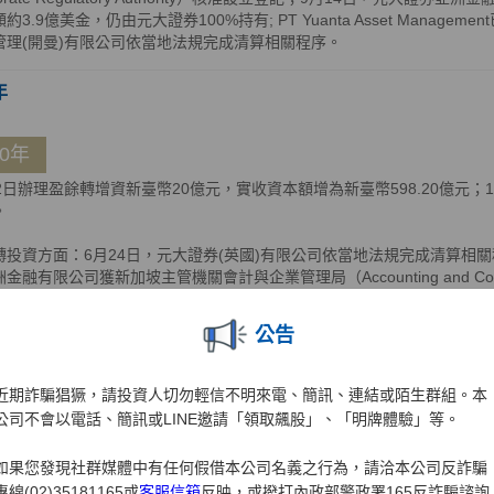
約3.9億美金，仍由元大證券100%持有; PT Yuanta Asset Manage
管理(開曼)有限公司依當地法規完成清算相關程序。
年
10年
12日辦理盈餘轉增資新臺幣20億元，實收資本額增為新臺幣598.20億元
。
轉投資方面：6月24日，元大證券(英國)有限公司依當地法規完成清算相關
金融有限公司獲新加坡主管機關會計與企業管理局（Accounting and Corporate
，公司英文名稱並同步變更為Yuanta Securities Asia Financial Service
慕達公司註冊處（Registrar of Companies）核准遷出，遷出之生
公告
券越南有限公司完成增資5,000億越南盾，增資後元大證券亞洲金融有限公
越南有限公司資本額比重為92.62%及7.38%，共計100%。
近期詐騙猖獗，請投資人切勿輕信不明來電、簡訊、連結或陌生群組。本
年
公司不會以電話、簡訊或LINE邀請「領取飆股」、「明牌體驗」等。
如果您發現社群媒體中有任何假借本公司名義之行為，請洽本公司反詐騙
09年
專線(02)35181165或
客服信箱
反映，或撥打內政部警政署165反詐騙諮詢