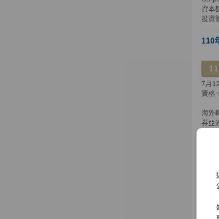
資本額
投資
110
1
7月
資格
海外
券亞洲
至新加坡
日獲百
大證
大證券
109
1