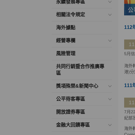
永續發展專區
相關法令規定
112
海外據點
經營專欄
1
風險管理
5月
海外
共同行銷暨合作推廣專
港)分
區
111
獎項殊榮&新聞中心
公平待客專區
1
開放證券專區
7月
紀部
金融大回饋專區
海外轉
Cor