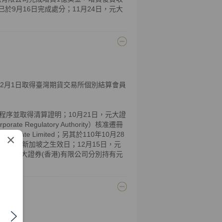
ment已於9月16日完成處分；11月24日，元大
；12月1日取得臺灣期貨交易所個別結算會員
程序並取得清算證明；10月21日，元大證
 Regulatory Authority）核准遷冊
s Private Limited；另其於110年10月28
×
效日同其遷入新加坡之生效日；12月15日，元
司及元大證券(香港)有限公司分別持有元