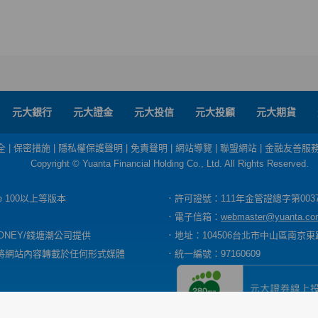
元大銀行
元大證金
元大投信
元大投顧
元大期貨
全
|
保密措施
|
隱私權保護聲明
|
免責聲明
|
網站導覽
|
聯盟網站
|
金融友善服
Copyright © Yuanta Financial Holding Co., Ltd. All Rights Reserved.
dge 100以上等版本
．許可證號：111年金管證總字第003
．電子信箱：
webmaster@yuanta.co
ONEY/錢塘潮公司提供
．地址：104506台北市中山區南京東路
將網站內容轉載於任何形式媒體
．統一編號：97160609