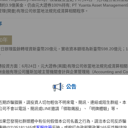
約3.9億美金，仍由元大證券100%持有; PT Yuanta Asset Manage
管理(開曼)有限公司依當地法規完成清算相關程序。
年
10年
12日辦理盈餘轉增資新臺幣20億元，實收資本額增為新臺幣598.20億元
。
轉投資方面：6月24日，元大證券(英國)有限公司依當地法規完成清算相關
金融有限公司獲新加坡主管機關會計與企業管理局（Accounting and Corporate
，公司英文名稱並同步變更為Yuanta Securities Asia Financial Service
慕達公司註冊處（Registrar of Companies）核准遷出，遷出之生
公告
券越南有限公司完成增資5,000億越南盾，增資後元大證券亞洲金融有限公
越南有限公司資本額比重為92.62%及7.38%，共計100%。
近期詐騙猖獗，請投資人切勿輕信不明來電、簡訊、連結或陌生群組。本
年
公司不會以電話、簡訊或LINE邀請「領取飆股」、「明牌體驗」等。
如果您發現社群媒體中有任何假借本公司名義之行為，請洽本公司反詐騙
09年
專線(02)35181165或
客服信箱
反映，或撥打內政部警政署165反詐騙諮詢