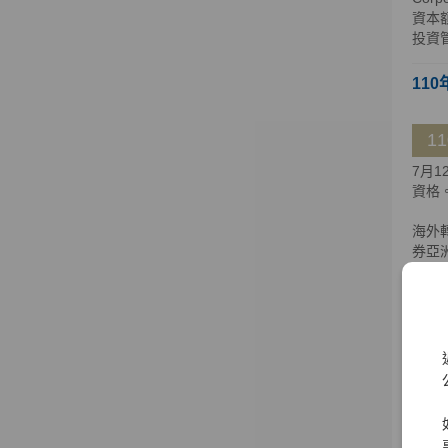
資本額
投資
110
1
7月
資格
海外
券亞洲
至新加坡
日獲百
大證
大證券
109
1