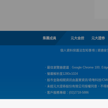
集團成員
元大金控
元大證券
個人資料保護法告知事項
|
資通安
．最佳瀏覽器建議 : Google Chrome 100, E
．螢幕解析度1280x1024
．股市金融相關資訊由嘉實資訊/奇唯科技/CM
．未經元大證券股份有限公司授權同意，不得
．客戶服務專線：(02)2718-5886