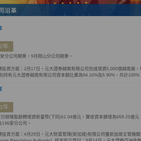
年
12年
信安分公司開業，9月岡山分公司開業。
轉投資方面：2月17日，元大證券越南有限公司完成增資5,000億越南盾
別持有元大證券越南有限公司資本額比重為94.10%及5.90%，共計100%
年
11年
22日辦理盈餘轉增資新臺幣(下同)61.04億元，實收資本額增為659.25
及146家分公司。
投資方面：4月29日，元大財富管理(新加坡)有限公司獲新加坡主管機關會計與企
porate Regulatory Authority）核准設立登記；9月14日，元大