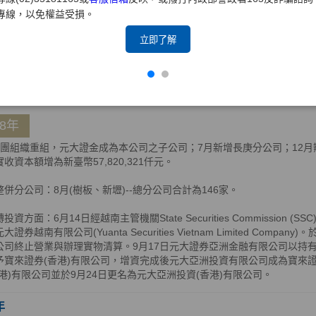
轉投資方面：2月14日，元大證券控股(BVI)有限公司獲BVI公司註冊處核
專線，以免權益受損。
完成增資5,000億越南盾，增資後元大證券亞洲金融有限公司及元大證券(
權90.16%及9.84%，持股比例共計100%；11月4日，元大亞洲投資
立即了解
以實物解散清算方式，將資產分配返還予元大亞洲投資(香港)有限公司。
年
08年
集團組織重組，元大證金成為本公司之子公司；7月新增長庚分公司；12月辦理
收資本額增為新臺幣57,820,321仟元。
整併分公司：8月(樹板、新壢)--總分公司合計為146家。
投資方面：6月14日經越南主管機關State Securities Commissio
大證券越南有限公司(Yuanta Securities Vietnam Limited Comp
公司終止營業與辦理實物清算。9月17日元大證券亞洲金融有限公司以持有
予寶來證券(香港)有限公司，增資完成後元大亞洲投資有限公司成為寶來證券
香港)有限公司並於9月24日更名為元大亞洲投資(香港)有限公司。
年