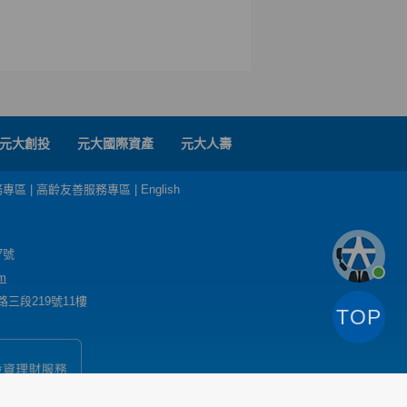
元大創投
元大國際資產
元大人壽
務專區
|
高齡友善服務專區
|
English
7號
m
三段219號11樓
TOP