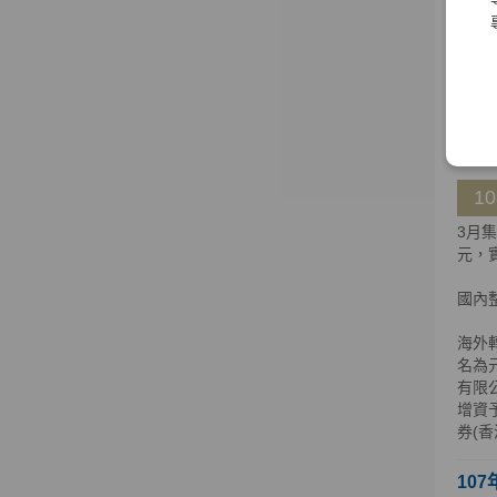
海外
公司
公司股
明，
108
1
3月
元，實
國內
海外轉
名為元
有限
增資
券(
107