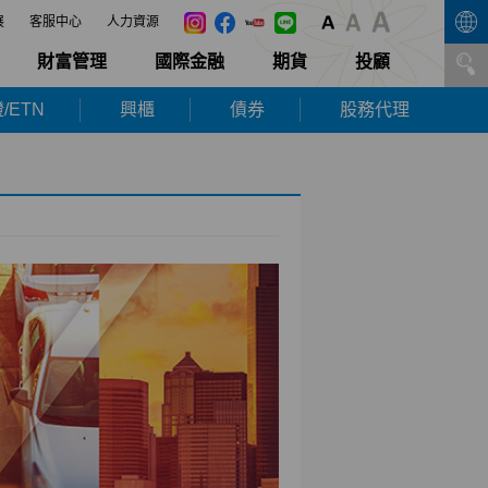
展
客服中心
人力資源
財富管理
國際金融
期貨
投顧
/ETN
興櫃
債券
股務代理