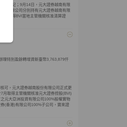
准註銷登記；9月14日，元大證券越南有限
香港)有限公司分別持有元大證券越南有限
有限公司取得BVI當地主管機關核准清算證
特別盈餘轉增資新臺幣3,763,879仟
n (SSC)核可，元大證券越南股份有限公司正式更
any)。於7月取得主管機關核准元大證券控股(BVI)
之元大亞洲投資有限公司100%股權實物
(香港)有限公司100%子公司，寶來證