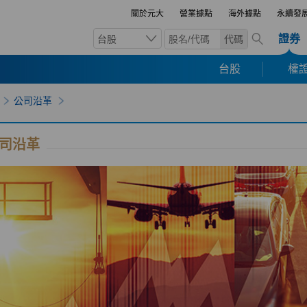
關於元大
營業據點
海外據點
永續發
證券
台股
代碼
台股
權證
公司沿革
司沿革