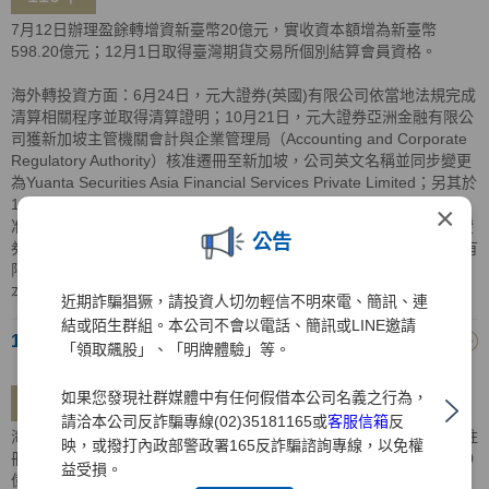
7月12日辦理盈餘轉增資新臺幣20億元，實收資本額增為新臺幣
598.20億元；12月1日取得臺灣期貨交易所個別結算會員資格。
海外轉投資方面：6月24日，元大證券(英國)有限公司依當地法規完成
清算相關程序並取得清算證明；10月21日，元大證券亞洲金融有限公
司獲新加坡主管機關會計與企業管理局（Accounting and Corporate
Regulatory Authority）核准遷冊至新加坡，公司英文名稱並同步變更
為Yuanta Securities Asia Financial Services Private Limited；另其於
110年10月28日獲百慕達公司註冊處（Registrar of Companies）核
×
准遷出，遷出之生效日同其遷入新加坡之生效日；12月15日，元大證
公告
券越南有限公司完成增資5,000億越南盾，增資後元大證券亞洲金融有
限公司及元大證券(香港)有限公司分別持有元大證券越南有限公司資
本額比重為92.62%及7.38%，共計100%。
近期詐騙猖獗，請投資人切勿輕信不明來電、簡訊、連
結或陌生群組。本公司不會以電話、簡訊或LINE邀請
109年
「領取飆股」、「明牌體驗」等。
如果您發現社群媒體中有任何假借本公司名義之行為，
109年
請洽本公司反詐騙專線(02)35181165或
客服信箱
反
海外轉投資方面：2月14日，元大證券控股(BVI)有限公司獲BVI公司註
映，或撥打內政部警政署165反詐騙諮詢專線，以免權
冊處核准註銷登記；9月14日，元大證券越南有限公司完成增資5,000
益受損。
億越南盾，增資後元大證券亞洲金融有限公司及元大證券(香港)有限