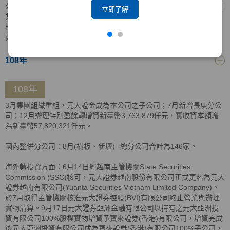
公司分別持有元大證券越南有限公司股權90.16%及9.84%，持股比例
立即了解
共計100%；11月4日，元大亞洲投資有限公司取得BVI當地主管機關
核准清算證明，以實物解散清算方式，將資產分配返還予元大亞洲投
資(香港)有限公司。
108年
108年
3月集團組織重組，元大證金成為本公司之子公司；7月新增長庚分公
司；12月辦理特別盈餘轉增資新臺幣3,763,879仟元，實收資本額增
為新臺幣57,820,321仟元。
國內整併分公司：8月(樹板、新壢)--總分公司合計為146家。
海外轉投資方面：6月14日經越南主管機關State Securities
Commission (SSC)核可，元大證券越南股份有限公司正式更名為元大
證券越南有限公司(Yuanta Securities Vietnam Limited Company)。
於7月取得主管機關核准元大證券控股(BVI)有限公司終止營業與辦理
實物清算。9月17日元大證券亞洲金融有限公司以持有之元大亞洲投
資有限公司100%股權實物增資予寶來證券(香港)有限公司，增資完成
後元大亞洲投資有限公司成為寶來證券(香港)有限公司100%子公司，