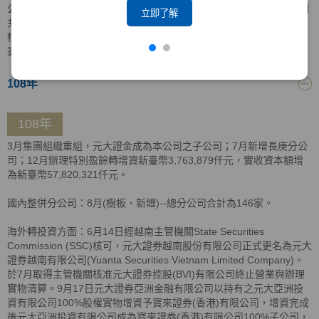
公司分別持有元大證券越南有限公司股權90.16%及9.84%，持股比例
立即了解
共計100%；11月4日，元大亞洲投資有限公司取得BVI當地主管機關
核准清算證明，以實物解散清算方式，將資產分配返還予元大亞洲投
資(香港)有限公司。
108年
108年
3月集團組織重組，元大證金成為本公司之子公司；7月新增長庚分公
司；12月辦理特別盈餘轉增資新臺幣3,763,879仟元，實收資本額增
為新臺幣57,820,321仟元。
國內整併分公司：8月(樹板、新壢)--總分公司合計為146家。
海外轉投資方面：6月14日經越南主管機關State Securities
Commission (SSC)核可，元大證券越南股份有限公司正式更名為元大
證券越南有限公司(Yuanta Securities Vietnam Limited Company)。
於7月取得主管機關核准元大證券控股(BVI)有限公司終止營業與辦理
實物清算。9月17日元大證券亞洲金融有限公司以持有之元大亞洲投
資有限公司100%股權實物增資予寶來證券(香港)有限公司，增資完成
後元大亞洲投資有限公司成為寶來證券(香港)有限公司100%子公司，