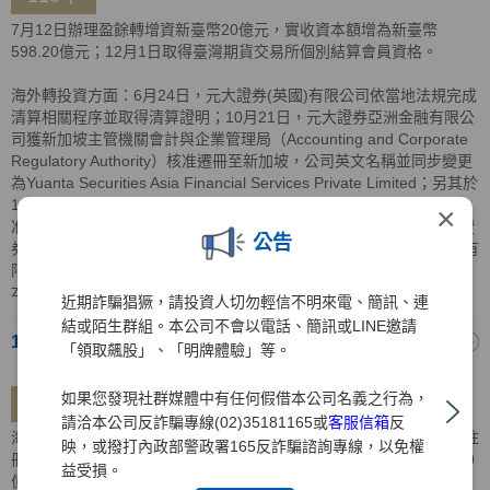
7月12日辦理盈餘轉增資新臺幣20億元，實收資本額增為新臺幣
598.20億元；12月1日取得臺灣期貨交易所個別結算會員資格。
海外轉投資方面：6月24日，元大證券(英國)有限公司依當地法規完成
清算相關程序並取得清算證明；10月21日，元大證券亞洲金融有限公
司獲新加坡主管機關會計與企業管理局（Accounting and Corporate
Regulatory Authority）核准遷冊至新加坡，公司英文名稱並同步變更
為Yuanta Securities Asia Financial Services Private Limited；另其於
110年10月28日獲百慕達公司註冊處（Registrar of Companies）核
×
准遷出，遷出之生效日同其遷入新加坡之生效日；12月15日，元大證
公告
券越南有限公司完成增資5,000億越南盾，增資後元大證券亞洲金融有
限公司及元大證券(香港)有限公司分別持有元大證券越南有限公司資
本額比重為92.62%及7.38%，共計100%。
近期詐騙猖獗，請投資人切勿輕信不明來電、簡訊、連
結或陌生群組。本公司不會以電話、簡訊或LINE邀請
109年
「領取飆股」、「明牌體驗」等。
如果您發現社群媒體中有任何假借本公司名義之行為，
109年
請洽本公司反詐騙專線(02)35181165或
客服信箱
反
海外轉投資方面：2月14日，元大證券控股(BVI)有限公司獲BVI公司註
映，或撥打內政部警政署165反詐騙諮詢專線，以免權
冊處核准註銷登記；9月14日，元大證券越南有限公司完成增資5,000
益受損。
億越南盾，增資後元大證券亞洲金融有限公司及元大證券(香港)有限