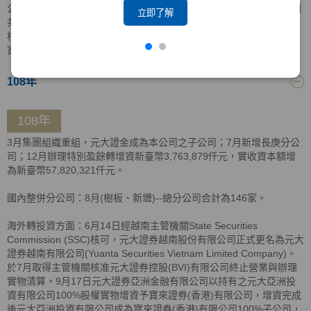
公司分別持有元大證券越南有限公司股權90.16%及9.84%，持股比例
立即了解
共計100%；11月4日，元大亞洲投資有限公司取得BVI當地主管機關
核准清算證明，以實物解散清算方式，將資產分配返還予元大亞洲投
資(香港)有限公司。
108年
108年
3月集團組織重組，元大證金成為本公司之子公司；7月新增長庚分公
司；12月辦理特別盈餘轉增資新臺幣3,763,879仟元，實收資本額增
為新臺幣57,820,321仟元。
國內整併分公司：8月(樹板、新壢)--總分公司合計為146家。
海外轉投資方面：6月14日經越南主管機關State Securities
Commission (SSC)核可，元大證券越南股份有限公司正式更名為元大
證券越南有限公司(Yuanta Securities Vietnam Limited Company)。
於7月取得主管機關核准元大證券控股(BVI)有限公司終止營業與辦理
實物清算。9月17日元大證券亞洲金融有限公司以持有之元大亞洲投
資有限公司100%股權實物增資予寶來證券(香港)有限公司，增資完成
後元大亞洲投資有限公司成為寶來證券(香港)有限公司100%子公司，