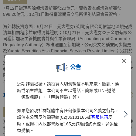
7月12日辦理盈餘轉增資新臺幣20億元，實收資本額增為新臺幣
598.20億元；12月1日取得臺灣期貨交易所個別結算會員資格。
海外轉投資方面：6月24日，元大證券(英國)有限公司依當地法規完成
清算相關程序並取得清算證明；10月21日，元大證券亞洲金融有限公
司獲新加坡主管機關會計與企業管理局（Accounting and Corporate
Regulatory Authority）核准遷冊至新加坡，公司英文名稱並同步變更
為Yuanta Securities Asia Financial Services Private Limited；另其於
110年10月28日獲百慕達公司註冊處（Registrar of Companies）核
×
准遷出，遷出之生效日同其遷入新加坡之生效日；12月15日，元大證
公告
券越南有限公司完成增資5,000億越南盾，增資後元大證券亞洲金融有
限公司及元大證券(香港)有限公司分別持有元大證券越南有限公司資
本額比重為92.62%及7.38%，共計100%。
近期詐騙猖獗，請投資人切勿輕信不明來電、簡訊、連
結或陌生群組。本公司不會以電話、簡訊或LINE邀請
109年
「領取飆股」、「明牌體驗」等。
如果您發現社群媒體中有任何假借本公司名義之行為，
109年
請洽本公司反詐騙專線(02)35181165或
客服信箱
反
海外轉投資方面：2月14日，元大證券控股(BVI)有限公司獲BVI公司註
映，或撥打內政部警政署165反詐騙諮詢專線，以免權
冊處核准註銷登記；9月14日，元大證券越南有限公司完成增資5,000
益受損。
億越南盾，增資後元大證券亞洲金融有限公司及元大證券(香港)有限