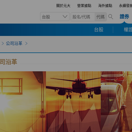
關於元大
營業據點
海外據點
永續發
證券
台股
代碼
台股
權證
公司沿革
司沿革