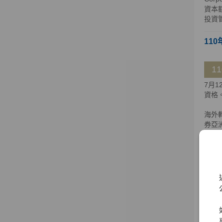
資本額
投資
110
1
7月
資格
海外
券亞洲
至新加坡
日獲百
大證
大證券
109
1