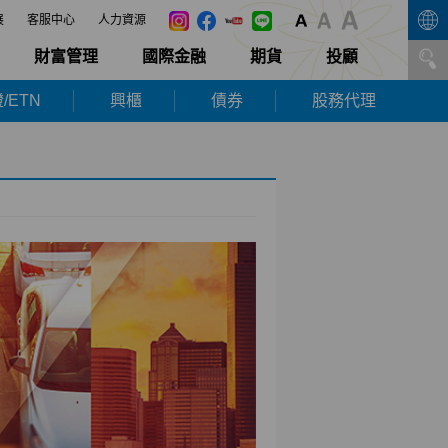
展
客服中心
人力資源
財富管理
國際金融
期貨
投顧
/ETN
興櫃
債券
股務代理