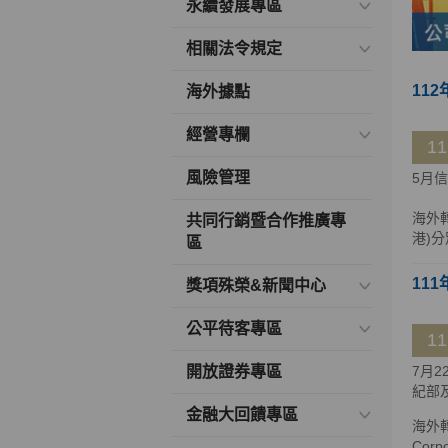
永續發展專區
相關法令規定
112
海外據點
經營專欄
1
風險管理
5月
海外
共同行銷暨合作推廣專
港)分
區
111
獎項殊榮&新聞中心
公平待客專區
1
開放證券專區
7月
紀部
金融大回饋專區
海外轉
Cor