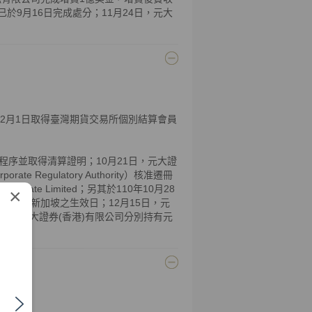
ment已於9月16日完成處分；11月24日，元大
；12月1日取得臺灣期貨交易所個別結算會員
程序並取得清算證明；10月21日，元大證
 Regulatory Authority）核准遷冊
s Private Limited；另其於110年10月28
×
效日同其遷入新加坡之生效日；12月15日，元
司及元大證券(香港)有限公司分別持有元