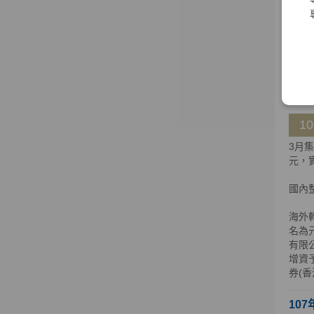
海外
公司
公司股
明，
108
1
3月
元，實
國內
海外轉
名為元
有限
增資
券(
107