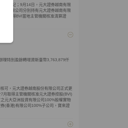
准註銷登記；9月14日，元大證券越南有限
香港)有限公司分別持有元大證券越南有限
有限公司取得BVI當地主管機關核准清算證
特別盈餘轉增資新臺幣3,763,879仟
n (SSC)核可，元大證券越南股份有限公司正式更
any)。於7月取得主管機關核准元大證券控股(BVI)
之元大亞洲投資有限公司100%股權實物
(香港)有限公司100%子公司，寶來證