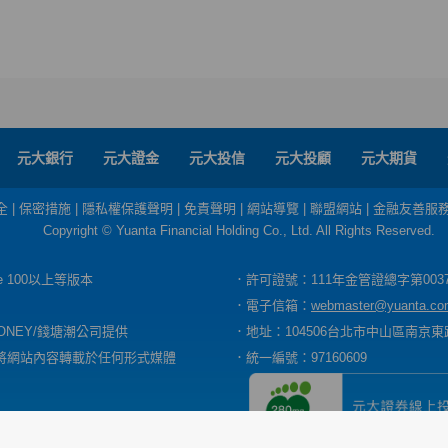
元大銀行
元大證金
元大投信
元大投顧
元大期貨
全
|
保密措施
|
隱私權保護聲明
|
免責聲明
|
網站導覽
|
聯盟網站
|
金融友善服
Copyright © Yuanta Financial Holding Co., Ltd. All Rights Reserved.
dge 100以上等版本
．許可證號：111年金管證總字第003
．電子信箱：
webmaster@yuanta.co
ONEY/錢塘潮公司提供
．地址：104506台北市中山區南京東路
將網站內容轉載於任何形式媒體
．統一編號：97160609