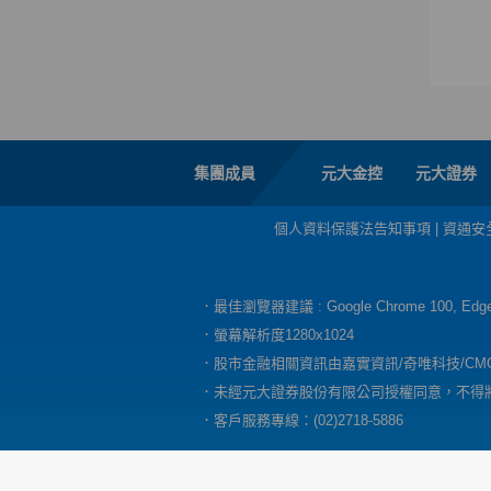
集團成員
元大金控
元大證券
個人資料保護法告知事項
|
資通安
．最佳瀏覽器建議 : Google Chrome 100, E
．螢幕解析度1280x1024
．股市金融相關資訊由嘉實資訊/奇唯科技/CM
．未經元大證券股份有限公司授權同意，不得
．客戶服務專線：(02)2718-5886