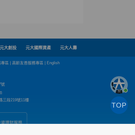
元大創投
元大國際資產
元大人壽
務專區
|
高齡友善服務專區
|
English
7號
m
三段219號11樓
TOP