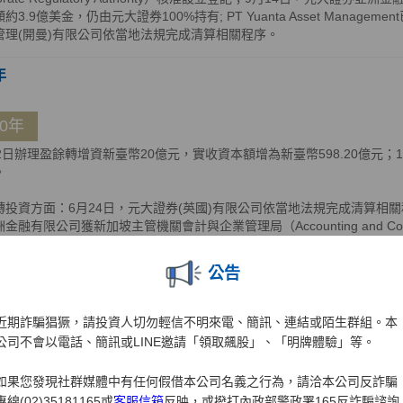
約3.9億美金，仍由元大證券100%持有; PT Yuanta Asset Manage
管理(開曼)有限公司依當地法規完成清算相關程序。
年
10年
12日辦理盈餘轉增資新臺幣20億元，實收資本額增為新臺幣598.20億元
。
轉投資方面：6月24日，元大證券(英國)有限公司依當地法規完成清算相關
金融有限公司獲新加坡主管機關會計與企業管理局（Accounting and Corporate
，公司英文名稱並同步變更為Yuanta Securities Asia Financial Service
慕達公司註冊處（Registrar of Companies）核准遷出，遷出之生
公告
券越南有限公司完成增資5,000億越南盾，增資後元大證券亞洲金融有限公
越南有限公司資本額比重為92.62%及7.38%，共計100%。
近期詐騙猖獗，請投資人切勿輕信不明來電、簡訊、連結或陌生群組。本
年
公司不會以電話、簡訊或LINE邀請「領取飆股」、「明牌體驗」等。
如果您發現社群媒體中有任何假借本公司名義之行為，請洽本公司反詐騙
09年
專線(02)35181165或
客服信箱
反映，或撥打內政部警政署165反詐騙諮詢