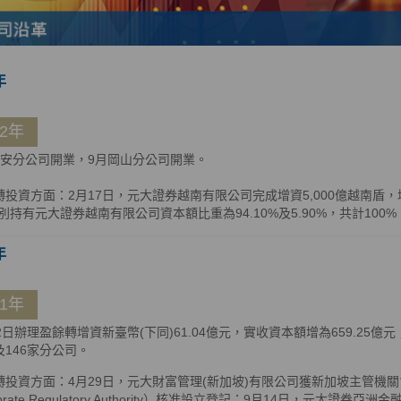
年
12年
信安分公司開業，9月岡山分公司開業。
轉投資方面：2月17日，元大證券越南有限公司完成增資5,000億越南盾
別持有元大證券越南有限公司資本額比重為94.10%及5.90%，共計100%
年
11年
22日辦理盈餘轉增資新臺幣(下同)61.04億元，實收資本額增為659.25
及146家分公司。
投資方面：4月29日，元大財富管理(新加坡)有限公司獲新加坡主管機關會計與企
porate Regulatory Authority）核准設立登記；9月14日，元大