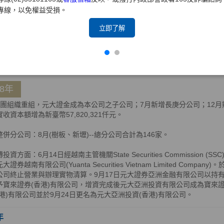
轉投資方面：2月14日，元大證券控股(BVI)有限公司獲BVI公司註冊處核
專線，以免權益受損。
完成增資5,000億越南盾，增資後元大證券亞洲金融有限公司及元大證券(
權90.16%及9.84%，持股比例共計100%；11月4日，元大亞洲投資
立即了解
以實物解散清算方式，將資產分配返還予元大亞洲投資(香港)有限公司。
年
08年
集團組織重組，元大證金成為本公司之子公司；7月新增長庚分公司；12月辦理
收資本額增為新臺幣57,820,321仟元。
整併分公司：8月(樹板、新壢)--總分公司合計為146家。
投資方面：6月14日經越南主管機關State Securities Commissio
大證券越南有限公司(Yuanta Securities Vietnam Limited Comp
公司終止營業與辦理實物清算。9月17日元大證券亞洲金融有限公司以持有
予寶來證券(香港)有限公司，增資完成後元大亞洲投資有限公司成為寶來證券
香港)有限公司並於9月24日更名為元大亞洲投資(香港)有限公司。
年