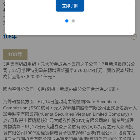
公司分別持有元大證券越南有限公司股權90.16%及9.84%，持股比例
立即了解
共計100%；11月4日，元大亞洲投資有限公司取得BVI當地主管機關
核准清算證明，以實物解散清算方式，將資產分配返還予元大亞洲投
資(香港)有限公司。
108年
108年
3月集團組織重組，元大證金成為本公司之子公司；7月新增長庚分公
司；12月辦理特別盈餘轉增資新臺幣3,763,879仟元，實收資本額增
為新臺幣57,820,321仟元。
國內整併分公司：8月(樹板、新壢)--總分公司合計為146家。
海外轉投資方面：6月14日經越南主管機關State Securities
Commission (SSC)核可，元大證券越南股份有限公司正式更名為元大
證券越南有限公司(Yuanta Securities Vietnam Limited Company)。
於7月取得主管機關核准元大證券控股(BVI)有限公司終止營業與辦理
實物清算。9月17日元大證券亞洲金融有限公司以持有之元大亞洲投
資有限公司100%股權實物增資予寶來證券(香港)有限公司，增資完成
後元大亞洲投資有限公司成為寶來證券(香港)有限公司100%子公司，