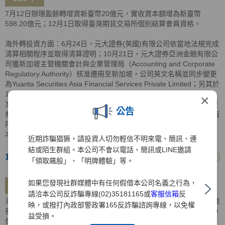
7月12日辦理盈餘轉增資新臺幣20億元，實收資本額增為新臺幣
598.20億元；12月1日取得臺灣期貨交易所個別結算會員資格。
海外轉投資方面：6月24日，元大證券(英國)有限公司依當地法規完成
清算相關程序並取得清算證明；10月21日，元大證券亞洲金融有限公
司獲新加坡主管機關會計與企業管理局（Accounting and Corporate
Regulatory Authority）核准遷冊至新加坡，公司英文名稱並同步變更
為Yuanta Securities Asia Financial Services Private Limited；另其於
110年10月28日獲百慕達公司註冊處（Registrar of Companies）核
×
准遷出，遷出之生效日同其遷入新加坡之生效日；12月15日，元大證
公告
券越南有限公司完成增資5,000億越南盾，增資後元大證券亞洲金融有
限公司及元大證券(香港)有限公司分別持有元大證券越南有限公司資
本額比重為92.62%及7.38%，共計100%。
近期詐騙猖獗，請投資人切勿輕信不明來電、簡訊、連
結或陌生群組。本公司不會以電話、簡訊或LINE邀請
109年
「領取飆股」、「明牌體驗」等。
如果您發現社群媒體中有任何假借本公司名義之行為，
109年
請洽本公司反詐騙專線(02)35181165或
客服信箱
反
海外轉投資方面：2月14日，元大證券控股(BVI)有限公司獲BVI公司註
映，或撥打內政部警政署165反詐騙諮詢專線，以免權
冊處核准註銷登記；9月14日，元大證券越南有限公司完成增資5,000
益受損。
億越南盾，增資後元大證券亞洲金融有限公司及元大證券(香港)有限