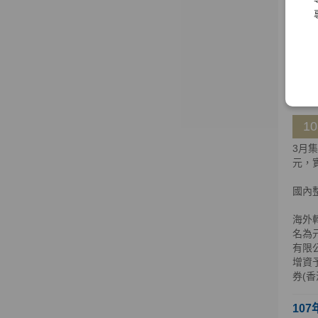
海外
公司
公司股
明，
108
1
3月
元，實
國內
海外轉
名為元
有限
增資
券(
107