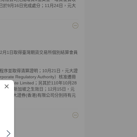
ment已於9月16日完成處分；11月24日，元大
；12月1日取得臺灣期貨交易所個別結算會員
程序並取得清算證明；10月21日，元大證
 Regulatory Authority）核准遷冊
s Private Limited；另其於110年10月28
×
效日同其遷入新加坡之生效日；12月15日，元
司及元大證券(香港)有限公司分別持有元