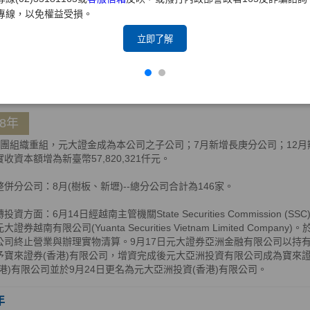
轉投資方面：2月14日，元大證券控股(BVI)有限公司獲BVI公司註冊處核
專線，以免權益受損。
完成增資5,000億越南盾，增資後元大證券亞洲金融有限公司及元大證券(
權90.16%及9.84%，持股比例共計100%；11月4日，元大亞洲投資
立即了解
以實物解散清算方式，將資產分配返還予元大亞洲投資(香港)有限公司。
年
08年
集團組織重組，元大證金成為本公司之子公司；7月新增長庚分公司；12月辦理
收資本額增為新臺幣57,820,321仟元。
整併分公司：8月(樹板、新壢)--總分公司合計為146家。
投資方面：6月14日經越南主管機關State Securities Commissio
大證券越南有限公司(Yuanta Securities Vietnam Limited Comp
公司終止營業與辦理實物清算。9月17日元大證券亞洲金融有限公司以持有
予寶來證券(香港)有限公司，增資完成後元大亞洲投資有限公司成為寶來證券
香港)有限公司並於9月24日更名為元大亞洲投資(香港)有限公司。
年