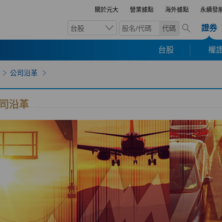
關於元大
營業據點
海外據點
永續發
證券
台股
代碼
台股
權證
公司沿革
司沿革