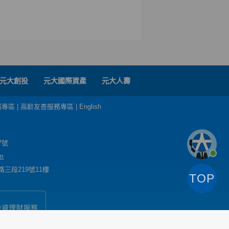
元大創投
元大國際資產
元大人壽
務專區
|
高齡友善服務專區
|
English
7號
m
三段219號11樓
TOP