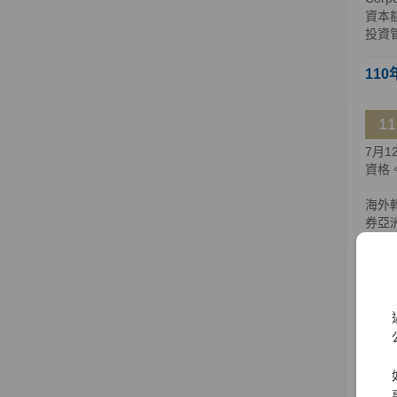
資本額
投資
110
1
7月
資格
海外
券亞洲
至新加坡
日獲百
大證
大證券
109
1