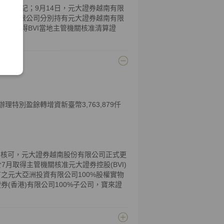
准註銷登記；9月14日，元大證券越南有限
香港)有限公司分別持有元大證券越南有限
有限公司取得BVI當地主管機關核准清算證
特別盈餘轉增資新臺幣3,763,879仟
n (SSC)核可，元大證券越南股份有限公司正式更
any)。於7月取得主管機關核准元大證券控股(BVI)
之元大亞洲投資有限公司100%股權實物
(香港)有限公司100%子公司，寶來證