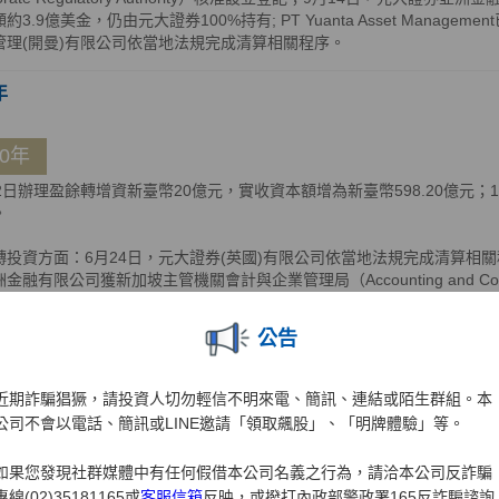
約3.9億美金，仍由元大證券100%持有; PT Yuanta Asset Manage
管理(開曼)有限公司依當地法規完成清算相關程序。
年
10年
12日辦理盈餘轉增資新臺幣20億元，實收資本額增為新臺幣598.20億元
。
轉投資方面：6月24日，元大證券(英國)有限公司依當地法規完成清算相關
金融有限公司獲新加坡主管機關會計與企業管理局（Accounting and Corporate
，公司英文名稱並同步變更為Yuanta Securities Asia Financial Service
慕達公司註冊處（Registrar of Companies）核准遷出，遷出之生
公告
券越南有限公司完成增資5,000億越南盾，增資後元大證券亞洲金融有限公
越南有限公司資本額比重為92.62%及7.38%，共計100%。
近期詐騙猖獗，請投資人切勿輕信不明來電、簡訊、連結或陌生群組。本
年
公司不會以電話、簡訊或LINE邀請「領取飆股」、「明牌體驗」等。
如果您發現社群媒體中有任何假借本公司名義之行為，請洽本公司反詐騙
09年
專線(02)35181165或
客服信箱
反映，或撥打內政部警政署165反詐騙諮詢