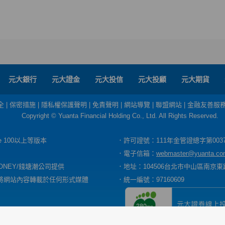
元大銀行
元大證金
元大投信
元大投顧
元大期貨
全
|
保密措施
|
隱私權保護聲明
|
免責聲明
|
網站導覽
|
聯盟網站
|
金融友善服
Copyright © Yuanta Financial Holding Co., Ltd. All Rights Reserved.
dge 100以上等版本
．許可證號：111年金管證總字第003
．電子信箱：
webmaster@yuanta.co
ONEY/錢塘潮公司提供
．地址：104506台北市中山區南京東路
將網站內容轉載於任何形式媒體
．統一編號：97160609