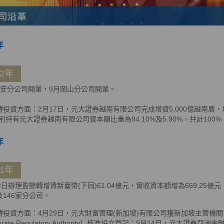
年
12年
信安分公司開業，9月岡山分公司開業。
轉投資方面：2月17日，元大證券越南有限公司完成增資5,000億越南盾
別持有元大證券越南有限公司資本額比重為94.10%及5.90%，共計100%
年
11年
22日辦理盈餘轉增資新臺幣(下同)61.04億元，實收資本額增為659.25
及146家分公司。
投資方面：4月29日，元大財富管理(新加坡)有限公司獲新加坡主管機關會計與企
porate Regulatory Authority）核准設立登記；9月14日，元大