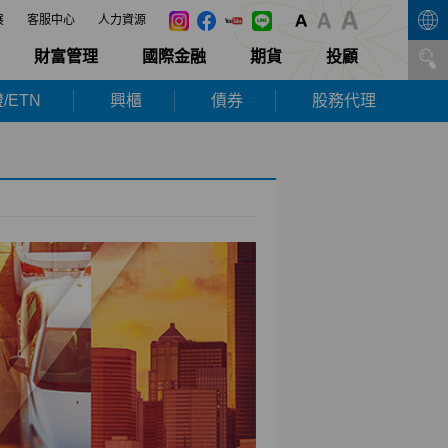
展
客服中心
人力資源
財富管理
國際金融
期貨
投顧
/ETN
興櫃
債券
股務代理