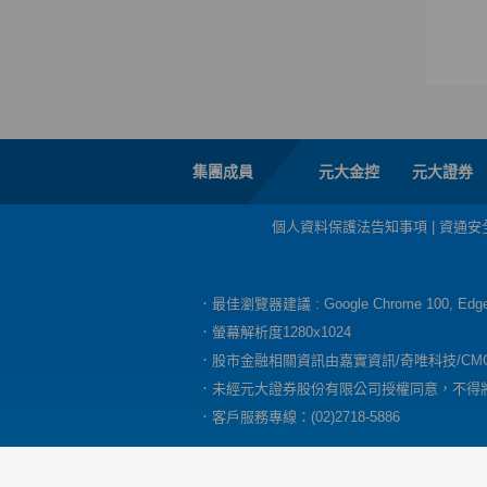
集團成員
元大金控
元大證券
個人資料保護法告知事項
|
資通安
．最佳瀏覽器建議 : Google Chrome 100, E
．螢幕解析度1280x1024
．股市金融相關資訊由嘉實資訊/奇唯科技/CM
．未經元大證券股份有限公司授權同意，不得
．客戶服務專線：(02)2718-5886