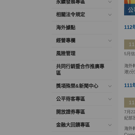
永續發展專區
相關法令規定
112
海外據點
經營專欄
1
風險管理
5月
海外
共同行銷暨合作推廣專
港)分
區
111
獎項殊榮&新聞中心
公平待客專區
1
開放證券專區
7月
紀部
金融大回饋專區
海外轉
Cor