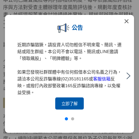
序與方法對受查主體辦理年度風險評估後，規劃年度查核計
畫，並經提報董事會討論通過後實施。 稽核部辦理內部稽核
×
工作，其內部稽核報告內容應依受檢單位之性質，分別揭露
公告
下列項目：
． 查核目的、查核範圍、查核結果重點摘要、查核意見及建
議。
近期詐騙猖獗，請投資人切勿輕信不明來電、簡訊、連
結或陌生群組。本公司不會以電話、簡訊或LINE邀請
． 對各單位發生重大違法、缺失或弊端之檢查意見及對失職
「領取飆股」、「明牌體驗」等。
人員之懲處建議。
本公司稽核部對於金融檢查機關、會計師、金控公司及自行
如果您發現社群媒體中有任何假借本公司名義之行為，
查核所提列檢查意見或查核缺失及內部控制制度聲明書所列
請洽本公司反詐騙專線(02)35181165或
客服信箱
反
應加強事項改善措施，應持續追蹤覆查，列為對各部門績效
映，或撥打內政部警政署165反詐騙諮詢專線，以免權
考核之重要項目。
益受損。
建立自行評估機制
立即了解
本公司已訂定「內部控制制度自行評估辦法」，建立自行評
估制度，明訂自行評估內容、作業程序及方式等，以發揮內
部牽制作用，健全公司經營。 依據本公司「內部控制制
度」，總則中規範本公司應督促各單位及子公司每年至少辦