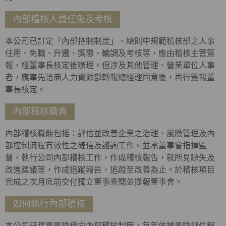
內部稽核人員任免及考核
本公司已訂定「內部控制制度」，總則中規範稽核部之人事
任用、免職、升遷、獎懲、輪調及考核等，應由稽核主管簽
報，經董事長核定後辦理。但涉及其他管理、營業單位人事
者，應事先洽商人力資源部轉報總經理同意後，再行簽報董
事長核定。
內部稽核職責
內部稽核職能包括：評估並改善企業之治理、風險管理及內
部控制流程有效性之確信及諮詢工作。並承董事會指揮監
督，執行公司內部稽核工作，作成稽核報告，就所見缺失及
改進建議等，作成追蹤報告，追蹤至改善為止。於稽核項目
完成之次月底前交付獨立董事查閱並提報董事會。
如何執行內部稽核
本公司已建置風險導向內部稽核制度，每年依據風險評估程