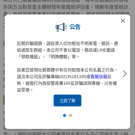
序與方法對受查主體辦理年度風險評估後，規劃年度查核計
畫，並經提報董事會討論通過後實施。 稽核部辦理內部稽核
×
工作，其內部稽核報告內容應依受檢單位之性質，分別揭露
公告
下列項目：
． 查核目的、查核範圍、查核結果重點摘要、查核意見及建
議。
近期詐騙猖獗，請投資人切勿輕信不明來電、簡訊、連
結或陌生群組。本公司不會以電話、簡訊或LINE邀請
． 對各單位發生重大違法、缺失或弊端之檢查意見及對失職
「領取飆股」、「明牌體驗」等。
人員之懲處建議。
本公司稽核部對於金融檢查機關、會計師、金控公司及自行
如果您發現社群媒體中有任何假借本公司名義之行為，
查核所提列檢查意見或查核缺失及內部控制制度聲明書所列
請洽本公司反詐騙專線(02)35181165或
客服信箱
反
應加強事項改善措施，應持續追蹤覆查，列為對各部門績效
映，或撥打內政部警政署165反詐騙諮詢專線，以免權
考核之重要項目。
益受損。
建立自行評估機制
立即了解
本公司已訂定「內部控制制度自行評估辦法」，建立自行評
估制度，明訂自行評估內容、作業程序及方式等，以發揮內
部牽制作用，健全公司經營。 依據本公司「內部控制制
度」，總則中規範本公司應督促各單位及子公司每年至少辦