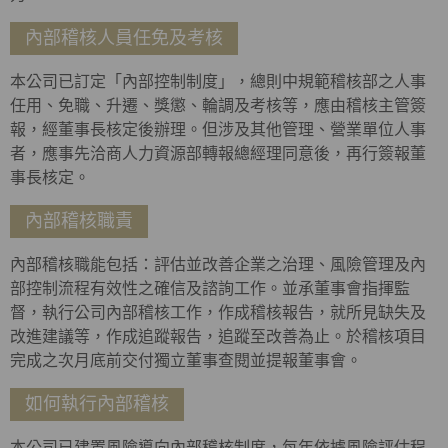
內部稽核人員任免及考核
本公司已訂定「內部控制制度」，總則中規範稽核部之人事
任用、免職、升遷、獎懲、輪調及考核等，應由稽核主管簽
報，經董事長核定後辦理。但涉及其他管理、營業單位人事
者，應事先洽商人力資源部轉報總經理同意後，再行簽報董
事長核定。
內部稽核職責
內部稽核職能包括：評估並改善企業之治理、風險管理及內
部控制流程有效性之確信及諮詢工作。並承董事會指揮監
督，執行公司內部稽核工作，作成稽核報告，就所見缺失及
改進建議等，作成追蹤報告，追蹤至改善為止。於稽核項目
完成之次月底前交付獨立董事查閱並提報董事會。
如何執行內部稽核
本公司已建置風險導向內部稽核制度，每年依據風險評估程