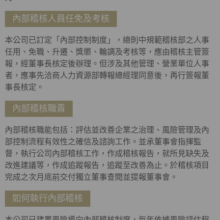
內部稽核人員任免及考核
本公司已訂定「內部控制制度」，總則中規範稽核部之人事
任用、免職、升遷、獎懲、輪調及考核等，應由稽核主管簽
報，經董事長核定後辦理。但涉及其他管理、營業單位人事
者，應事先洽商人力資源部轉報總經理同意後，再行簽報董
事長核定。
內部稽核職責
內部稽核職能包括：評估並改善企業之治理、風險管理及內
部控制流程有效性之確信及諮詢工作。並承董事會指揮監
督，執行公司內部稽核工作，作成稽核報告，就所見缺失及
改進建議等，作成追蹤報告，追蹤至改善為止。於稽核項目
完成之次月底前交付獨立董事查閱並提報董事會。
如何執行內部稽核
本公司已建置風險導向內部稽核制度，每年依據風險評估程