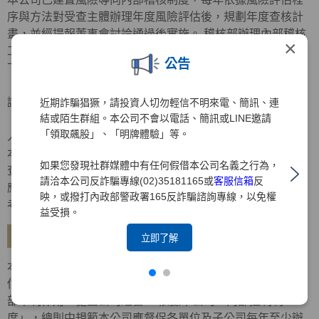
序與方法對受查主體辦理年度風險評估後，規劃年度查核計
畫，並經提報董事會討論通過後實施。 稽核部辦理內部稽核
×
工作，其內部稽核報告內容應依受檢單位之性質，分別揭露
公告
下列項目：
． 查核目的、查核範圍、查核結果重點摘要、查核意見及建
議。
近期詐騙猖獗，請投資人切勿輕信不明來電、簡訊、連
結或陌生群組。本公司不會以電話、簡訊或LINE邀請
． 對各單位發生重大違法、缺失或弊端之檢查意見及對失職
「領取飆股」、「明牌體驗」等。
人員之懲處建議。
本公司稽核部對於金融檢查機關、會計師、金控公司及自行
如果您發現社群媒體中有任何假借本公司名義之行為，
查核所提列檢查意見或查核缺失及內部控制制度聲明書所列
請洽本公司反詐騙專線(02)35181165或
客服信箱
反
應加強事項改善措施，應持續追蹤覆查，列為對各部門績效
映，或撥打內政部警政署165反詐騙諮詢專線，以免權
考核之重要項目。
益受損。
建立自行評估機制
立即了解
本公司已訂定「內部控制制度自行評估辦法」，建立自行評
估制度，明訂自行評估內容、作業程序及方式等，以發揮內
部牽制作用，健全公司經營。 依據本公司「內部控制制
度」，總則中規範本公司應督促各單位及子公司每年至少辦