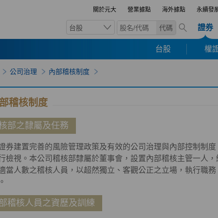
關於元大
營業據點
海外據點
永續發
證券
台股
代碼
台股
權證
公司治理
內部稽核制度
部稽核制度
核部之隸屬及任務
證券建置完善的風險管理政策及有效的公司治理與內部控制制度
行檢視。本公司稽核部隸屬於董事會，設置內部稽核主管一人，
適當人數之稽核人員，以超然獨立、客觀公正之立場，執行職務
。
部稽核人員之資歷及訓練