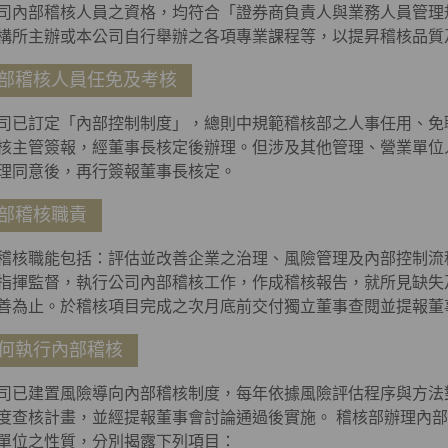
司內部稽核人員之資格，均符合「證券商負責人與業務人員管理
構所主辦或本公司自行舉辦之各項專業課程等，以提昇稽核品質
部稽核人員任免及考核
司已訂定「內部控制制度」，總則中規範稽核部之人事任用、免
核主管簽報，經董事長核定後辦理。但涉及其他管理、營業單位
理同意後，再行簽報董事長核定。
部稽核職責
稽核職能包括：評估並改善企業之治理、風險管理及內部控制流
指揮監督，執行公司內部稽核工作，作成稽核報告，就所見缺失
善為止。於稽核項目完成之次月底前交付獨立董事查閱並提報董
何執行內部稽核
司已建置風險導向內部稽核制度，每年依據風險評估程序與方法
度查核計畫，並經提報董事會討論通過後實施。 稽核部辦理內
單位之性質，分別揭露下列項目：