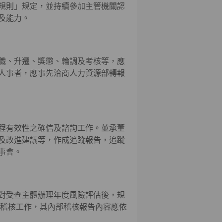
規則」規定，並持續參加主管機關認
及能力。
職、升遷、獎懲、輪調及考核等，應
人事者，應事先洽商人力資源部轉報
程有效性之確信及諮詢工作。並承董
及改進建議等，作成追蹤報告，追蹤
事會。
對受查主體辦理年度風險評估後，規
部稽核工作，其內部稽核報告內容應依