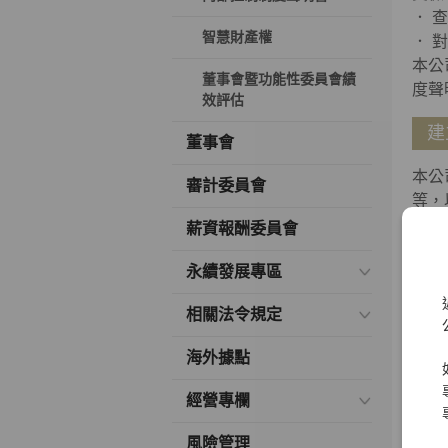
． 
智慧財產權
． 
本公
董事會暨功能性委員會績
度聲
效評估
建
董事會
本公
審計委員會
等，
位及
薪資報酬委員會
部控
永續發展專區
制度
相關法令規定
稽
海外據點
經營專欄
風險管理