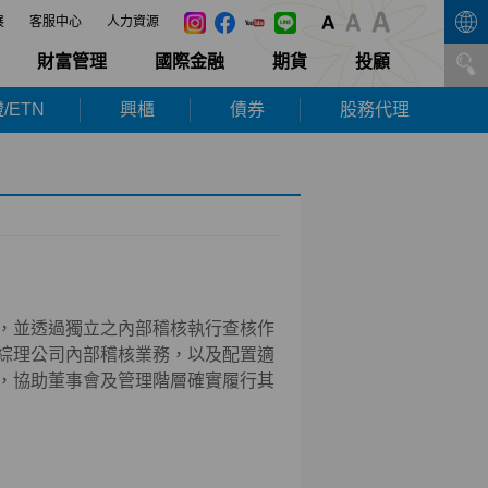
展
客服中心
人力資源
財富管理
國際金融
期貨
投顧
/ETN
興櫃
債券
股務代理
，並透過獨立之內部稽核執行查核作
綜理公司內部稽核業務，以及配置適
，協助董事會及管理階層確實履行其