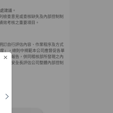
懲處建議。
列檢查意見或查核缺失及內部控制制
績效考核之重要項目。
明訂自行評估內容、作業程序及方式
制度」，總則中規範本公司應督促各單
×
行評估報告，併同稽核部所發現之內
及資訊安全長評估公司整體內部控制