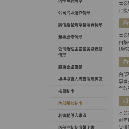
內部重要規章
本公
定機
公司治理運作情形
內
誠信經營規章暨落實情形
本公
董事進修情形
由稽
公司治理主管設置暨進修
總經
情形
內
股東會議事錄
內部
機構投資人盡職治理專區
事會
至改
檢舉制度
如
內部稽核制度
本公
利害關係人專區
劃年
受檢
內部控制制度聲明書