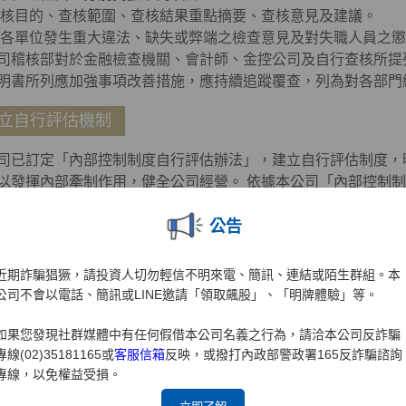
查核目的、查核範圍、查核結果重點摘要、查核意見及建議。
對各單位發生重大違法、缺失或弊端之檢查意見及對失職人員之
司稽核部對於金融檢查機關、會計師、金控公司及自行查核所提
明書所列應加強事項改善措施，應持續追蹤覆查，列為對各部門
立自行評估機制
司已訂定「內部控制制度自行評估辦法」，建立自行評估制度，
以發揮內部牽制作用，健全公司經營。 依據本公司「內部控制
子公司每年至少辦理自行評估一次，再由稽核部覆核各單位之自
公告
制缺失及異常事項改善情形，以作為董事會、總經理、稽核主管
有效性及聯名出具內部控制制度聲明書之主要依據。
近期詐騙猖獗，請投資人切勿輕信不明來電、簡訊、連結或陌生群組。本
核部組織圖
公司不會以電話、簡訊或LINE邀請「領取飆股」、「明牌體驗」等。
如果您發現社群媒體中有任何假借本公司名義之行為，請洽本公司反詐騙
專線(02)35181165或
客服信箱
反映，或撥打內政部警政署165反詐騙諮詢
專線，以免權益受損。