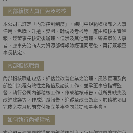
內部稽核人員任免及考核
本公司已訂定「內部控制制度」，總則中規範稽核部之人事
任用、免職、升遷、獎懲、輪調及考核等，應由稽核主管簽
報，經董事長核定後辦理。但涉及其他管理、營業單位人事
者，應事先洽商人力資源部轉報總經理同意後，再行簽報董
事長核定。
內部稽核職責
內部稽核職能包括：評估並改善企業之治理、風險管理及內
部控制流程有效性之確信及諮詢工作。並承董事會指揮監
督，執行公司內部稽核工作，作成稽核報告，就所見缺失及
改進建議等，作成追蹤報告，追蹤至改善為止。於稽核項目
完成之次月底前交付獨立董事查閱並提報董事會。
如何執行內部稽核
本公司已建置風險導向內部稽核制度，每年依據風險評估程