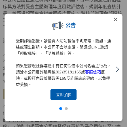
序與方法對受查主體辦理年度風險評估後，規劃年度查核計
畫，並經提報董事會討論通過後實施。 稽核部辦理內部稽核
×
工作，其內部稽核報告內容應依受檢單位之性質，分別揭露
公告
下列項目：
． 查核目的、查核範圍、查核結果重點摘要、查核意見及建
議。
近期詐騙猖獗，請投資人切勿輕信不明來電、簡訊、連
結或陌生群組。本公司不會以電話、簡訊或LINE邀請
． 對各單位發生重大違法、缺失或弊端之檢查意見及對失職
「領取飆股」、「明牌體驗」等。
人員之懲處建議。
本公司稽核部對於金融檢查機關、會計師、金控公司及自行
如果您發現社群媒體中有任何假借本公司名義之行為，
查核所提列檢查意見或查核缺失及內部控制制度聲明書所列
請洽本公司反詐騙專線(02)35181165或
客服信箱
反
應加強事項改善措施，應持續追蹤覆查，列為對各部門績效
映，或撥打內政部警政署165反詐騙諮詢專線，以免權
考核之重要項目。
益受損。
建立自行評估機制
立即了解
本公司已訂定「內部控制制度自行評估辦法」，建立自行評
估制度，明訂自行評估內容、作業程序及方式等，以發揮內
部牽制作用，健全公司經營。 依據本公司「內部控制制
度」，總則中規範本公司應督促各單位及子公司每年至少辦